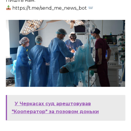
Пишіть нам:
https://t.me/send_me_news_bot
У Черкасах суд арештовував
"Кооператор" за позовом доньки