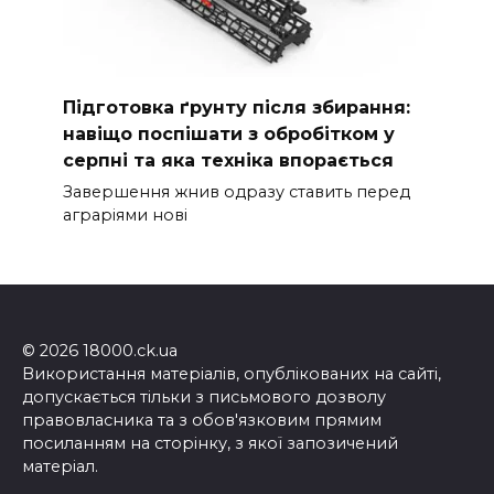
Підготовка ґрунту після збирання:
навіщо поспішати з обробітком у
серпні та яка техніка впорається
Завершення жнив одразу ставить перед
аграріями нові
© 2026 18000.ck.ua
Використання матеріалів, опублікованих на сайті,
допускається тільки з письмового дозволу
правовласника та з обов'язковим прямим
посиланням на сторінку, з якої запозичений
матеріал.