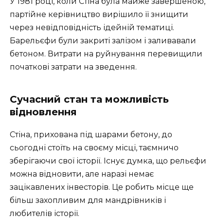
У 1981 році, коли Стіна була майже завершеною,
партійне керівництво вирішило її знищити
через невідповідність ідейній тематиці.
Барельєфи були закриті залізом і заливавали
бетоном. Витрати на руйнування перевищили
початкові затрати на зведення.
Сучасний стан та можливість
відновлення
Стіна, прихована під шарами бетону, до
сьогодні стоїть на своєму місці, таємничо
зберігаючи свої історії. Існує думка, що рельєфи
можна відновити, але наразі немає
зацікавлених інвесторів. Це робить місце ще
більш захопливим для мандрівників і
любителів історії.