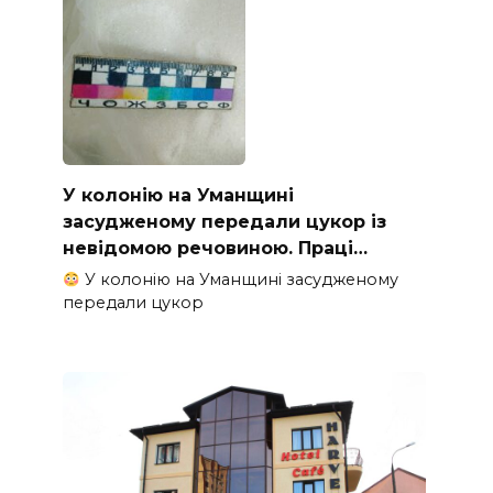
У колонію на Уманщині
засудженому передали цукор із
невідомою речовиною. Праці…
У колонію на Уманщині засудженому
передали цукор