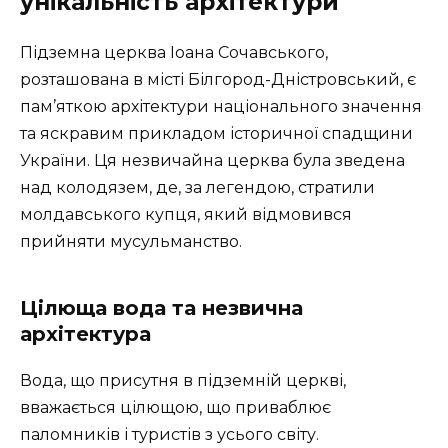
унікальність архітектури
Підземна церква Іоана Сочавського,
розташована в місті Білгород-Дністровський, є
пам’яткою архітектури національного значення
та яскравим прикладом історичної спадщини
України. Ця незвичайна церква була зведена
над колодязем, де, за легендою, стратили
молдавського купця, який відмовився
прийняти мусульманство.
Цілюща вода та незвична
архітектура
Вода, що присутня в підземній церкві,
вважається цілющою, що приваблює
паломників і туристів з усього світу.