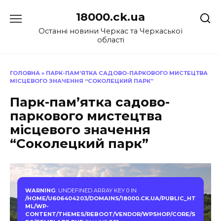
Перейти
18000.ck.ua
до
вмісту
Останні новини Черкас та Черкаської
області
ГОЛОВНА
»
ПАРК-ПАМ’ЯТКА САДОВО-ПАРКОВОГО МИСТЕЦТВА
МІСЦЕВОГО ЗНАЧЕННЯ “СОКОЛЕЦКИЙ ПАРК”
Парк-пам’ятка садово-
паркового мистецтва
місцевого значення
“Соколецкий парк”
WARNING
: UNDEFINED ARRAY KEY 0 IN
/HOME/U606404203/DOMAINS/18000.CK.UA/PUBLIC_HT
ML/WP-
CONTENT/THEMES/REBOOT/VENDOR/WPSHOP/CORE/S