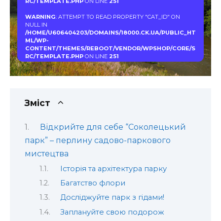
RC/TEMPLATE.PHP
ON LINE
251
WARNING
: ATTEMPT TO READ PROPERTY "CAT_ID" ON
NULL IN
/HOME/U606404203/DOMAINS/18000.CK.UA/PUBLIC_HT
ML/WP-
CONTENT/THEMES/REBOOT/VENDOR/WPSHOP/CORE/S
RC/TEMPLATE.PHP
ON LINE
251
Зміст
Відкрийте для себе “Соколецький
парк” – перлину садово-паркового
мистецтва
Історія та архітектура парку
Багатство флори
Досліджуйте парк з гідами!
Заплануйте свою подорож