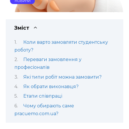
НОВИНИ
Зміст
Коли варто замовляти студентську
роботу?
Переваги замовлення у
професіоналів
Які типи робіт можна замовити?
Як обрати виконавця?
Етапи співпраці
Чому обирають саме
pracuemo.com.ua?