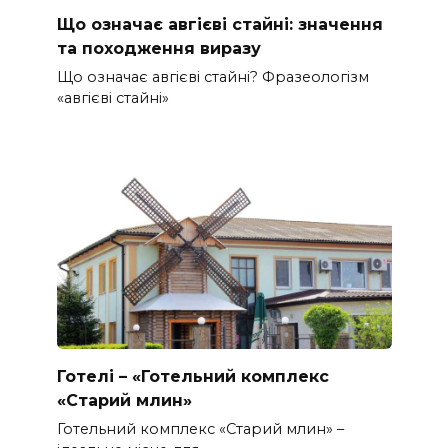
Що означає авгієві стайні: значення
та походження виразу
Що означає авгієві стайні? Фразеологізм
«авгієві стайні»
Готелі – «Готельний комплекс
«Старий млин»
Готельний комплекс «Старий млин» –