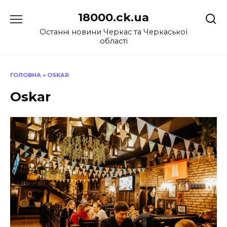
Перейти
18000.ck.ua
до
вмісту
Останні новини Черкас та Черкаської
області
ГОЛОВНА
»
OSKAR
Oskar