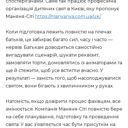
спостерігачами. Саме так працює професійна
організація дитячих свят в Києві, яку пропонує
Маняня-Сіті
https://manyanya.com.ua/uk/
Коли підготовка лежить повністю на плечах
батьків, це забирає багато сил, часу і часто —
нервів. Батькам доводиться самостійно
вигадувати сценарій, шукати реквізит,
замовляти торти, домовлятись із аніматорами та
ще й стежити, щоб усе встигли вчасно. У
результаті — замість того, щоб насолоджуватися
святом, вони бігають з хвилинником у руках.
Натомість, якщо довірити процес фахівцям, все
змінюється. Компанія Маняня-Сіті повністю бере
на себе планування, підготовку та проведення
свята. У вас з’являється час бути присутнім на