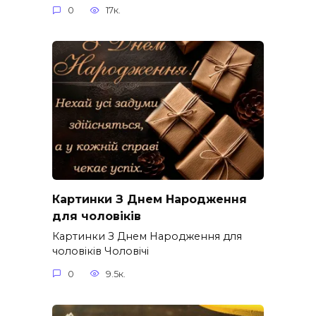
0
17к.
Картинки З Днем Народження
для чоловіків​
Картинки З Днем Народження для
чоловіків​ Чоловічі
0
9.5к.