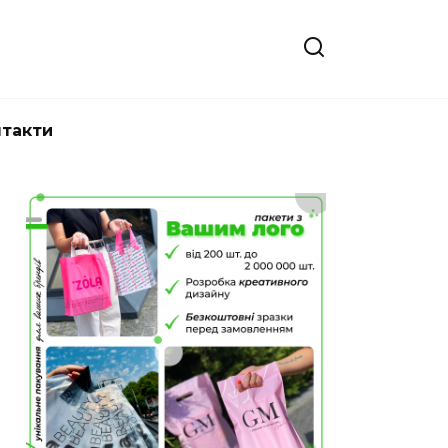
нтакти