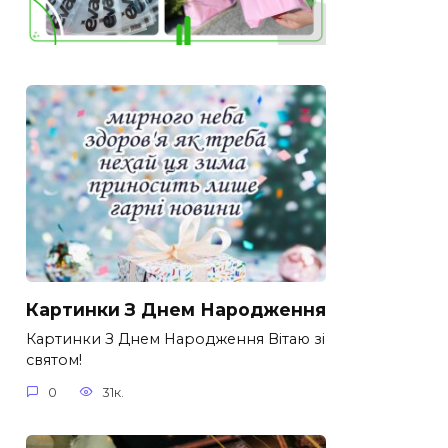
Картинки З Днем Народження
Картинки З Днем Народження Вітаю зі
святом!
0
31к.