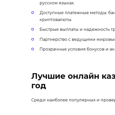
русском языках.
Доступные платежные методы: бан
криптовалюты.
Быстрые выплаты и надежность т
Партнерство с ведущими мировы
Прозрачные условия бонусов и ак
Лучшие онлайн каз
год
Среди наиболее популярных и прове