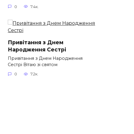
0
7.4к.
Привітання з Днем
Народження Сестрі
Привітання з Днем Народження
Сестрі Вітаю зі святом
0
7.2к.