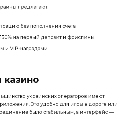
краины предлагают:
трацию без пополнения счета.
–150% на первый депозит и фриспины.
м и VIP-наградами.
 казино
ольшинство украинских операторов имеют
риложения. Это удобно для игры в дороге или
 соединение было стабильным, а интерфейс —