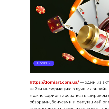
НОВИНИ
https://domiart.com.ua/
— один из акт
найти информацию о лучших онлайн к
можно сориентироваться в широком с
обзорами, бонусами и репутацией оп
стремительно развиваться, и украин