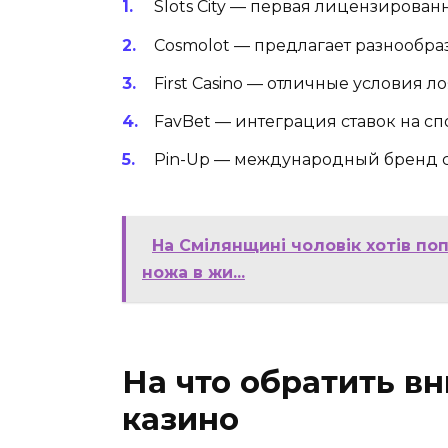
Slots City — первая лицензирован
Cosmolot — предлагает разнообр
First Casino — отличные условия 
FavBet — интеграция ставок на спо
Pin-Up — международный бренд с
На Смілянщині чоловік хотів по
ножа в жи...
На что обратить в
казино