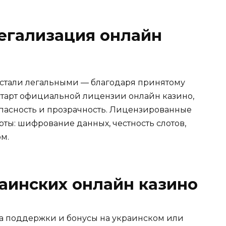
егализация онлайн
е стали легальными — благодаря принятому
 старт официальной лицензии онлайн казино,
опасность и прозрачность. Лицензированные
ты: шифрование данных, честность слотов,
м.
аинских онлайн казино
а поддержки и бонусы на украинском или