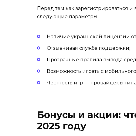
Перед тем как зарегистрироваться и 
следующие параметры:
Наличие украинской лицензии от
Отзывчивая служба поддержки;
Прозрачные правила вывода сред
Возможность играть с мобильного 
Честность игр — провайдеры типа N
Бонусы и акции: ч
2025 году