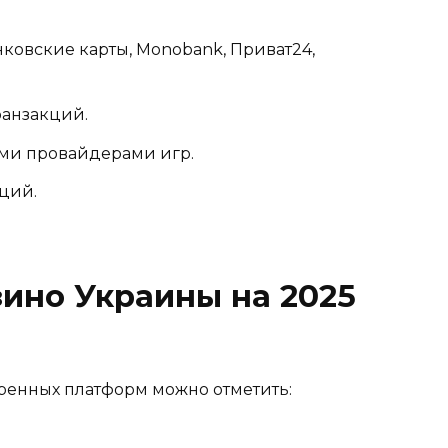
ковские карты, Monobank, Приват24,
ранзакций.
ми провайдерами игр.
ций.
ино Украины на 2025
ренных платформ можно отметить: