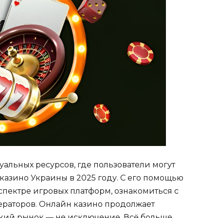
уальных ресурсов, где пользователи могут
азино Украины в 2025 году. С его помощью
пектре игровых платформ, ознакомиться с
ераторов. Онлайн казино продолжает
ский рынок — не исключение. Всё больше