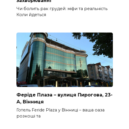
захворюванні
Чи болить рак грудей: міфи та реальність
Коли йдеться
Феріде Плаза – вулиця Пирогова, 23-
А, Вінниця
Готель Feride Plaza у Вінниці – ваша оаза
розкоші та