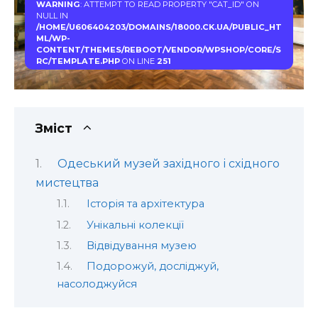
WARNING
: ATTEMPT TO READ PROPERTY "CAT_ID" ON
NULL IN
/HOME/U606404203/DOMAINS/18000.CK.UA/PUBLIC_HT
ML/WP-
CONTENT/THEMES/REBOOT/VENDOR/WPSHOP/CORE/S
RC/TEMPLATE.PHP
ON LINE
251
Зміст
Одеський музей західного і східного
мистецтва
Історія та архітектура
Унікальні колекції
Відвідування музею
Подорожуй, досліджуй,
насолоджуйся