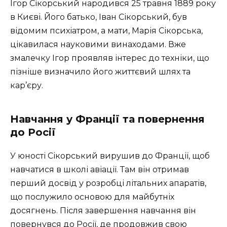
Ігор Сікорський народився 25 травня 1889 року
в Києві. Його батько, Іван Сікорський, був
відомим психіатром, а мати, Марія Сікорська,
цікавилася науковими винаходами. Вже
змалечку Ігор проявляв інтерес до техніки, що
пізніше визначило його життєвий шлях та
кар’єру.
Навчання у Франції та повернення
до Росії
У юності Сікорський вирушив до Франції, щоб
навчатися в школі авіації. Там він отримав
перший досвід у розробці літальних апаратів,
що послужило основою для майбутніх
досягнень. Після завершення навчання він
повернувся до Росії, де продовжив свою