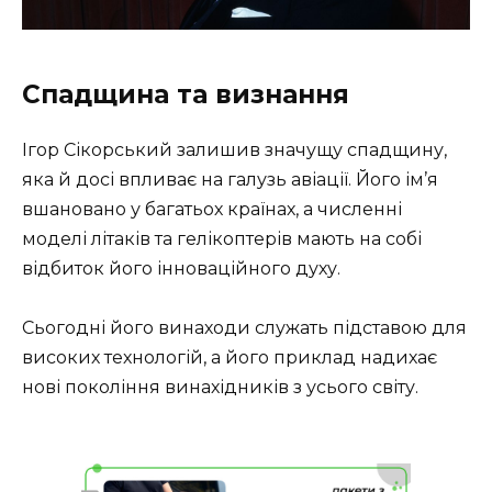
Спадщина та визнання
Ігор Сікорський залишив значущу спадщину,
яка й досі впливає на галузь авіації. Його ім’я
вшановано у багатьох країнах, а численні
моделі літаків та гелікоптерів мають на собі
відбиток його інноваційного духу.
Сьогодні його винаходи служать підставою для
високих технологій, а його приклад надихає
нові покоління винахідників з усього світу.