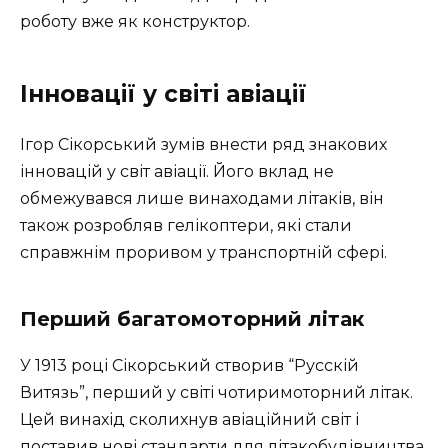
роботу вже як конструктор.
Інновації у світі авіації
Ігор Сікорський зумів внести ряд знакових
інновацій у світ авіації. Його вклад не
обмежувався лише винаходами літаків, він
також розробляв гелікоптери, які стали
справжнім проривом у транспортній сфері.
Перший багатомоторний літак
У 1913 році Сікорський створив “Русскій
Витязь”, перший у світі чотиримоторний літак.
Цей винахід сколихнув авіаційний світ і
поставив нові стандарти для літакобудівництва.