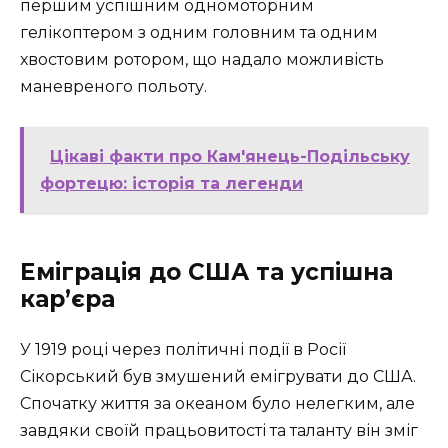
першим успішним одномоторним
гелікоптером з одним головним та одним
хвостовим ротором, що надало можливість
маневреного польоту.
Цікаві факти про Кам'янець-Подільську
фортецю: історія та легенди
Еміграція до США та успішна
кар’єра
У 1919 році через політичні події в Росії
Сікорський був змушений емігрувати до США.
Спочатку життя за океаном було нелегким, але
завдяки своїй працьовитості та таланту він зміг