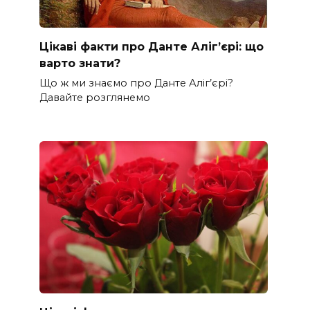
Цікаві факти про Данте Аліг’єрі: що
варто знати?
Що ж ми знаємо про Данте Аліг’єрі?
Давайте розглянемо