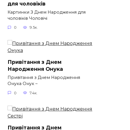
для чоловіків​
Картинки З Днем Народження для
чоловіків​ Чоловічі
0
9.5к.
Привітання з Днем
Народження Онука
Привітання з Днем Народження
Онука Онук –
0
7.4к.
Привітання з Днем