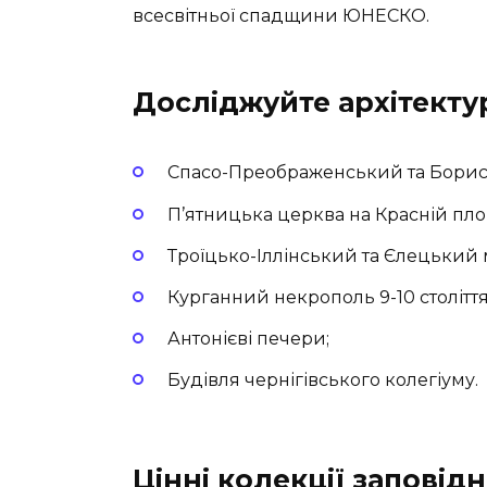
всесвітньої спадщини ЮНЕСКО.
Досліджуйте архітекту
Спасо-Преображенський та Борис
П’ятницька церква на Красній пло
Троїцько-Іллінський та Єлецький 
Курганний некрополь 9-10 століття
Антонієві печери;
Будівля чернігівського колегіуму.
Цінні колекції заповід