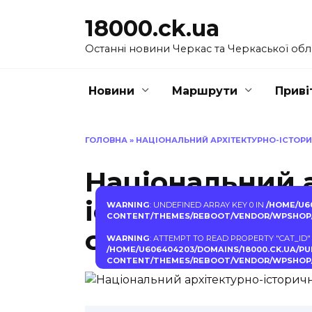
Перейти
18000.ck.ua
до
вмісту
Останні новини Черкас та Черкаської обл
Новини
Маршрути
Приві
ГОЛОВНА
»
НАЦІОНАЛЬНИЙ АРХІТЕКТУРНО-ІСТОРИ
Національний 
історичний зап
WARNING
: UNDEFINED ARRAY KEY 0 IN
/HOME/U6
CONTENT/THEMES/REBOOT/VENDOR/WPSHOP/
стародавній
WARNING
: ATTEMPT TO READ PROPERTY "CAT_ID"
/HOME/U606404203/DOMAINS/18000.CK.UA/P
CONTENT/THEMES/REBOOT/VENDOR/WPSHOP/