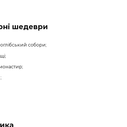
рні шедеври
оглібський собори;
щі;
монастир;
;
ника