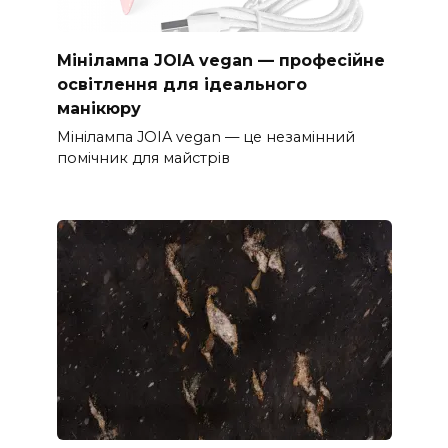
Мінілампа JOIA vegan — професійне
освітлення для ідеального
манікюру
Мінілампа JOIA vegan — це незамінний
помічник для майстрів