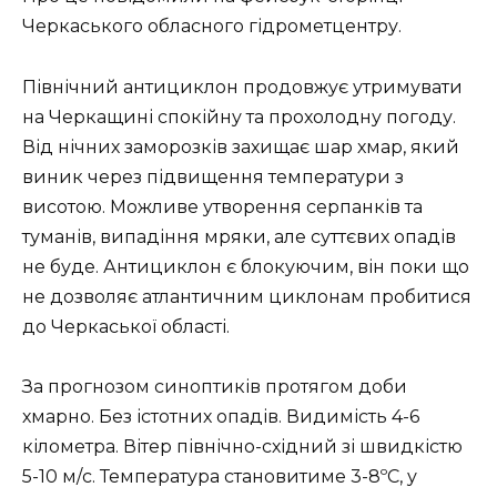
Черкаського обласного гідрометцентру.
Північний антициклон продовжує утримувати
на Черкащині спокійну та прохолодну погоду.
Від нічних заморозків захищає шар хмар, який
виник через підвищення температури з
висотою. Можливе утворення серпанків та
туманів, випадіння мряки, але суттєвих опадів
не буде. Антициклон є блокуючим, він поки що
не дозволяє атлантичним циклонам пробитися
до Черкаської області.
За прогнозом синоптиків протягом доби
хмарно. Без істотних опадів. Видимість 4-6
кілометра. Вітер північно-східний зі швидкістю
5-10 м/с. Температура становитиме 3-8ºС, у