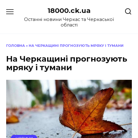
Перейти
18000.ck.ua
до
вмісту
Останні новини Черкас та Черкаської
області
ГОЛОВНА
»
НА ЧЕРКАЩИНІ ПРОГНОЗУЮТЬ МРЯКУ І ТУМАНИ
На Черкащині прогнозують
мряку і тумани