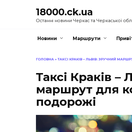
Перейти
18000.ck.ua
до
вмісту
Останні новини Черкас та Черкаської обл
Новини
Маршрути
Приві
ГОЛОВНА
»
ТАКСІ КРАКІВ – ЛЬВІВ: ЗРУЧНИЙ МАР
Таксі Краків – 
маршрут для к
подорожі