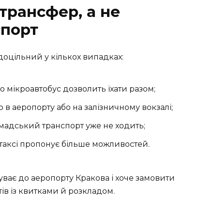
трансфер, а не
спорт
 доцільний у кількох випадках:
бо мікроавтобус дозволить їхати разом;
 в аеропорту або на залізничному вокзалі;
омадський транспорт уже не ходить;
таксі пропонує більше можливостей.
ває до аеропорту Кракова і хоче замовити
ів із квитками й розкладом.