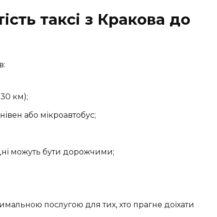
ість таксі з Кракова до
в:
30 км);
нівен або мікроавтобус;
ідні можуть бути дорожчими;
имальною послугою для тих, хто прагне доїхати