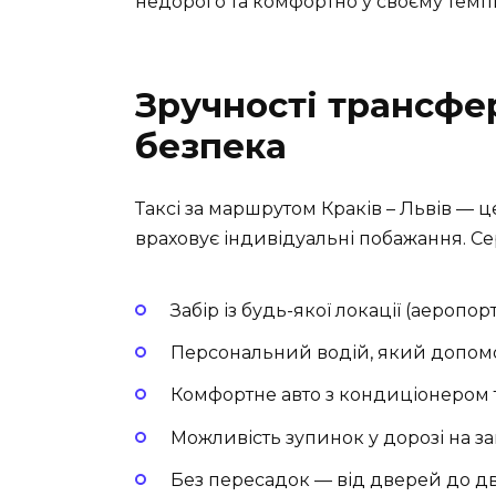
недорого та комфортно у своєму темпі
Зручності трансфер
безпека
Таксі за маршрутом Краків – Львів — ц
враховує індивідуальні побажання. Се
Забір із будь-якої локації (аеропорт
Персональний водій, який допомо
Комфортне авто з кондиціонером т
Можливість зупинок у дорозі на за
Без пересадок — від дверей до д