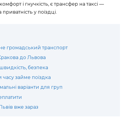
омфорт і гнучкість, є трансфер на таксі —
а приватність у поїздці.
 не громадський транспорт
 Кракова до Львова
 швидкість, безпека
и часу займе поїздка
мальні варіанти для груп
реплатити
Львів вже зараз