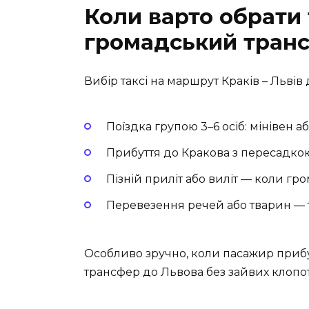
Коли варто обрати 
громадський тран
Вибір таксі на маршрут Краків – Львів
Поїздка групою 3–6 осіб: мінівен а
Прибуття до Кракова з пересадкою
Пізній приліт або виліт — коли гр
Перевезення речей або тварин — 
Особливо зручно, коли пасажир прибу
трансфер до Львова без зайвих клопот