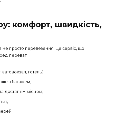
.
у: комфорт, швидкість,
е не просто перевезення. Це сервіс, що
ред переваг:
, автовокзал, готель);
же з багажем;
а достатнім місцем;
пит;
верей.