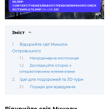
ML/WP-
CONTENT/THEMES/REBOOT/VENDOR/WPSHOP/CORE/S
RC/TEMPLATE.PHP
ON LINE
251
Зміст
Відкрийте світ Миколи
Островського
Неординарна експозиція
Досліджуйте історію з
інтерактивними елементами
Ідеї для подорожей та 3D-тури
Поради для відвідувачів
Відкрийте світ Миколи