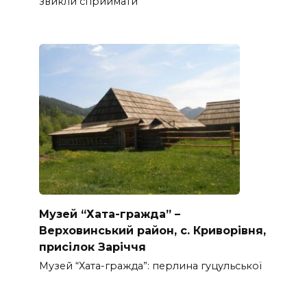
звикли сприймати
Музей “Хата-гражда” –
Верховинський район, с. Криворівня,
присілок Заріччя
Музей “Хата-гражда”: перлина гуцульської