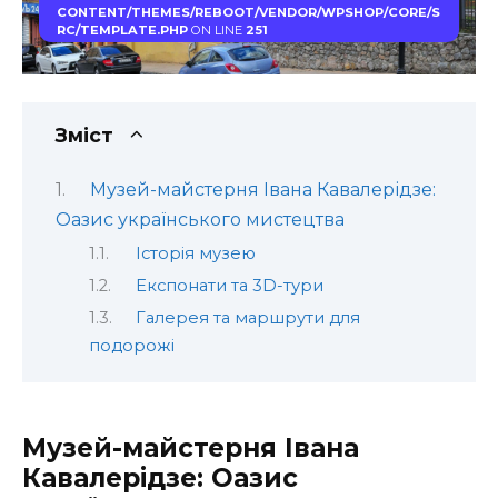
CONTENT/THEMES/REBOOT/VENDOR/WPSHOP/CORE/S
RC/TEMPLATE.PHP
ON LINE
251
Зміст
Музей-майстерня Івана Кавалерідзе:
Оазис українського мистецтва
Історія музею
Експонати та 3D-тури
Галерея та маршрути для
подорожі
Музей-майстерня Івана
Кавалерідзе: Оазис