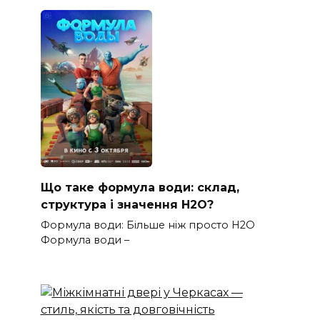
Що таке формула води: склад,
структура і значення H2O?
Формула води: Більше ніж просто H2O
Формула води –