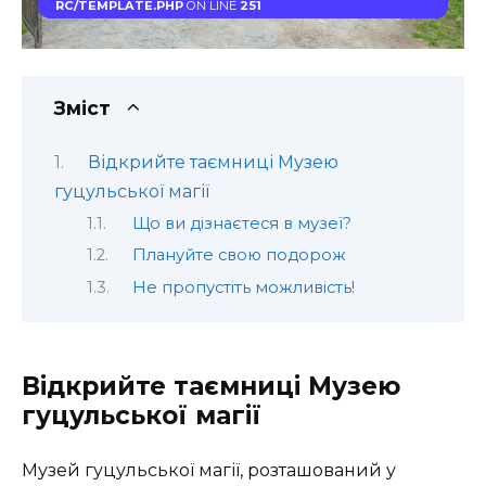
RC/TEMPLATE.PHP
ON LINE
251
Зміст
Відкрийте таємниці Музею
гуцульської магії
Що ви дізнаєтеся в музеї?
Плануйте свою подорож
Не пропустіть можливість!
Відкрийте таємниці Музею
гуцульської магії
Музей гуцульської магії, розташований у