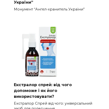
України”
Монумент “Ангел-хранитель України”
Екстралор спрей: від чого
допоможе і як його
використовувати?
Екстралор Спрей від чого: універсальний
засіб для полегшення