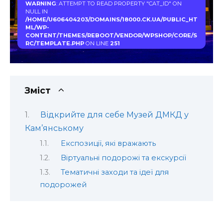
WARNING
: ATTEMPT TO READ PROPERTY "CAT_ID" ON
NULL IN
/HOME/U606404203/DOMAINS/18000.CK.UA/PUBLIC_HT
ML/WP-
CONTENT/THEMES/REBOOT/VENDOR/WPSHOP/CORE/S
RC/TEMPLATE.PHP
ON LINE
251
Зміст
Відкрийте для себе Музей ДМКД у
Кам’янському
Експозиції, які вражають
Віртуальні подорожі та екскурсії
Тематичні заходи та ідеї для
подорожей