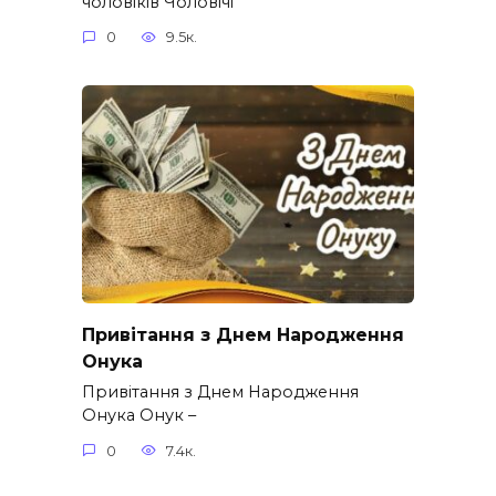
чоловіків​ Чоловічі
0
9.5к.
Привітання з Днем Народження
Онука
Привітання з Днем Народження
Онука Онук –
0
7.4к.