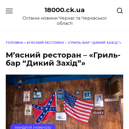
Перейти
18000.ck.ua
до
вмісту
Останні новини Черкас та Черкаської
області
ГОЛОВНА
»
М’ЯСНИЙ РЕСТОРАН – «ГРИЛЬ-БАР “ДИКИЙ ЗАХІД”»
М’ясний ресторан – «Гриль-
бар “Дикий Захід”»
МАНДРУЙ УКРАЇНОЮ