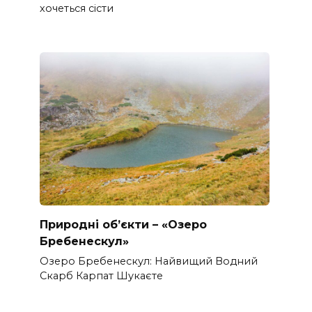
хочеться сісти
Природні об’єкти – «Озеро
Бребенескул»
Озеро Бребенескул: Найвищий Водний
Скарб Карпат Шукаєте