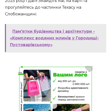
2025 році і далі! Знайдіть нас на карті та
прогуляйтесь до частинки Техасу на
Слобожанщині.
Пам'ятки будівництва і архітектури -
«Комплекс водяних млинів у Городищі-
Пустоварівському»