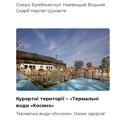
Озеро Бребенескул: Найвищий Водний
Скарб Карпат Шукаєте
Курортні території – «Термальні
води «Косино»
Термальні води «Косино»: Оазис здоров’