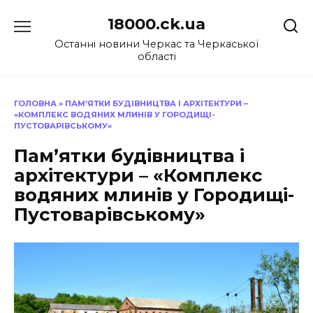
Перейти
18000.ck.ua
до
вмісту
Останні новини Черкас та Черкаської
області
ГОЛОВНА
»
ПАМ’ЯТКИ БУДІВНИЦТВА І АРХІТЕКТУРИ –
«КОМПЛЕКС ВОДЯНИХ МЛИНІВ У ГОРОДИЩІ-
ПУСТОВАРІВСЬКОМУ»
Пам’ятки будівництва і
архітектури – «Комплекс
водяних млинів у Городищі-
Пустоварівському»