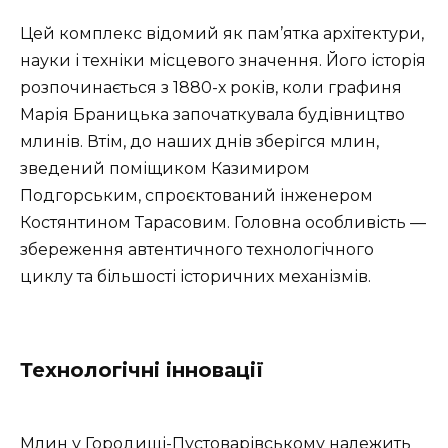
Цей комплекс відомий як пам’ятка архітектури,
науки і техніки місцевого значення. Його історія
розпочинається з 1880-х років, коли графиня
Марія Браницька започаткувала будівництво
млинів. Втім, до наших днів зберігся млин,
зведений поміщиком Казимиром
Подгорським, спроєктований інженером
Костянтином Тарасовим. Головна особливість —
збереження автентичного технологічного
циклу та більшості історичних механізмів.
Технологічні інновації
Млин у Городищі-Пустоварівському належить