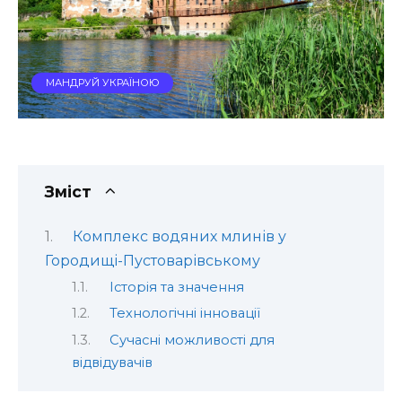
МАНДРУЙ УКРАЇНОЮ
Зміст
Комплекс водяних млинів у
Городищі-Пустоварівському
Історія та значення
Технологічні інновації
Сучасні можливості для
відвідувачів