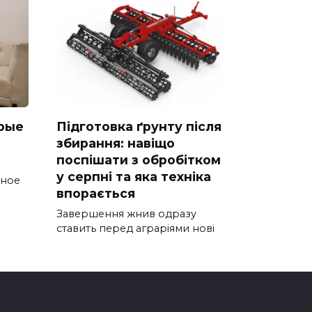
рые
Підготовка ґрунту після
збирання: навіщо
поспішати з обробітком
у серпні та яка техніка
тное
впорається
Завершення жнив одразу
ставить перед аграріями нові