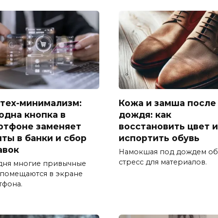
тех-минимализм:
Кожа и замша после
 одна кнопка в
дождя: как
ртфоне заменяет
восстановить цвет и
иты в банки и сбор
испортить обувь
авок
Намокшая под дождем об
стресс для материалов.
дня многие привычные
 помещаются в экране
тфона.