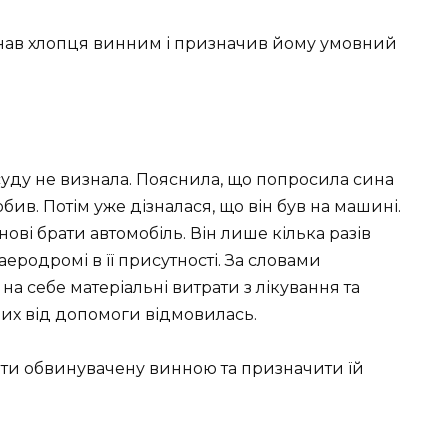
нав хлопця винним і призначив йому умовний
суду не визнала. Пояснила, що попросила сина
обив. Потім уже дізналася, що він був на машині.
ові брати автомобіль. Він лише кілька разів
 аеродромі в її присутності. За словами
на себе матеріальні витрати з лікування та
лих від допомоги відмовилась.
нати обвинувачену винною та призначити їй