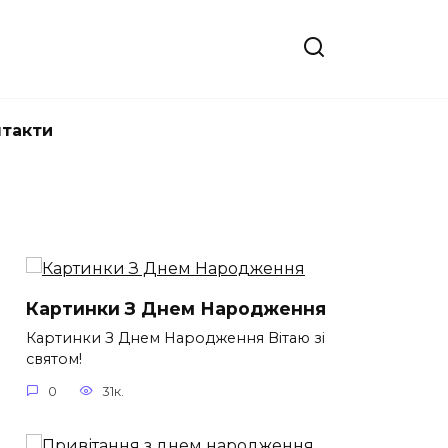
нтакти
Картинки З Днем Народження
Картинки З Днем Народження Вітаю зі
святом!
0
31к.