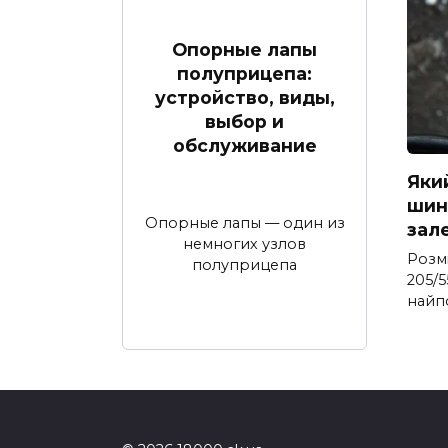
Опорные лапы
полуприцепа:
устройство, виды,
выбор и
обслуживание
Яки
шина
Опорные лапы — один из
зал
немногих узлов
Розм
полуприцепа
205/5
найп