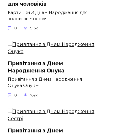
для чоловіків​
Картинки З Днем Народження для
чоловіків​ Чоловічі
0
9.5к.
Привітання з Днем
Народження Онука
Привітання з Днем Народження
Онука Онук –
0
7.4к.
Привітання з Днем