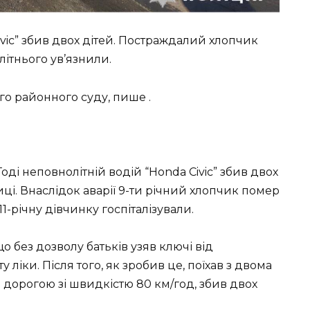
ivic” збив двох дітей. Постраждалий хлопчик
літнього ув’язнили.
о районного суду, пише .
Тоді неповнолітній водій “Honda Civic” збив двох
лиці. Внаслідок аварії 9-ти річний хлопчик помер
 11-річну дівчинку госпіталізували.
о без дозволу батьків узяв ключі від
у ліки. Після того, як зробив це, поїхав з двома
 дорогою зі швидкістю 80 км/год, збив двох