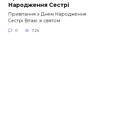
Народження Сестрі
Привітання з Днем Народження
Сестрі Вітаю зі святом
0
7.2к.