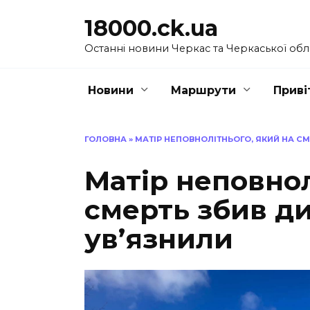
Перейти
18000.ck.ua
до
вмісту
Останні новини Черкас та Черкаської обл
Новини
Маршрути
Приві
ГОЛОВНА
»
МАТІР НЕПОВНОЛІТНЬОГО, ЯКИЙ НА СМ
Матір неповнол
смерть збив ди
ув’язнили