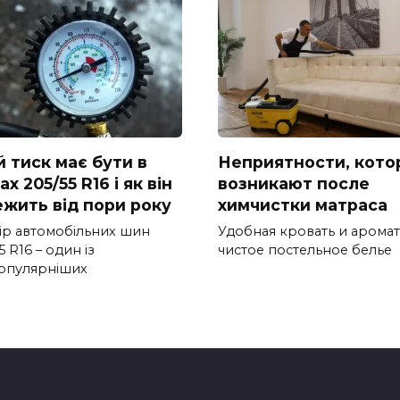
й тиск має бути в
Неприятности, кото
х 205/55 R16 і як він
возникают после
ежить від пори року
химчистки матраса
ір автомобільних шин
Удобная кровать и арома
5 R16 – один із
чистое постельное белье
опулярніших