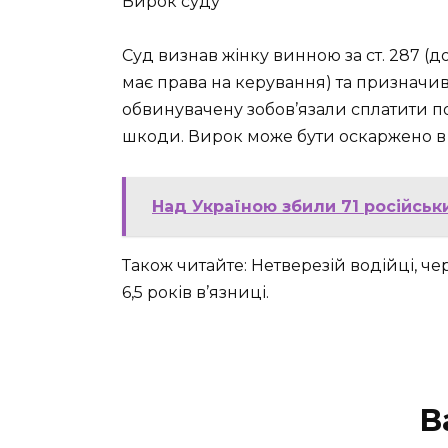
Вирок суду
Суд визнав жінку винною за ст. 287 (
має права на керування) та призначив 
обвинувачену зобов’язали сплатити п
шкоди. Вирок може бути оскаржено в а
Над Україною збили 71 російськ
Також читайте: Нетверезій водійці, ч
6,5 років в’язниці.
В