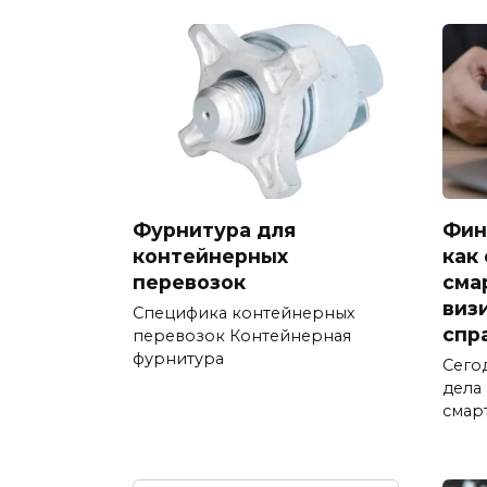
Фурнитура для
Фин
контейнерных
как
перевозок
сма
виз
Специфика контейнерных
спр
перевозок Контейнерная
фурнитура
Сего
дела
смар