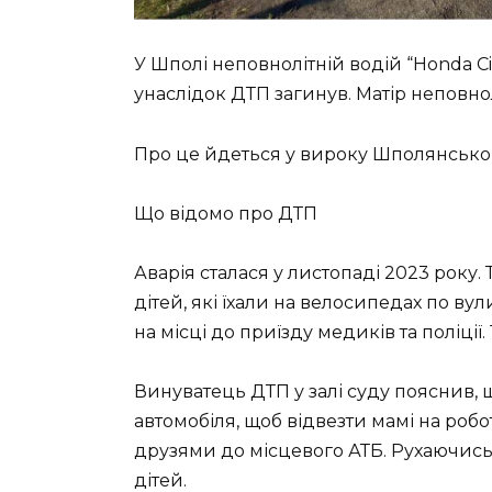
У Шполі неповнолітній водій “Honda C
унаслідок ДТП загинув. Матір неповно
Про це йдеться у вироку Шполянськог
Що відомо про ДТП
Аварія сталася у листопаді 2023 року. 
дітей, які їхали на велосипедах по ву
на місці до приїзду медиків та поліції.
Винуватець ДТП у залі суду пояснив, щ
автомобіля, щоб відвезти мамі на робот
друзями до місцевого АТБ. Рухаючись
дітей.