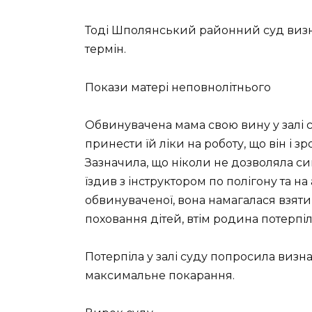
Тоді Шполянський районний суд виз
термін.
Покази матері неповнолітнього
Обвинувачена мама свою вину у залі 
принести їй ліки на роботу, що він і зр
Зазначила, що ніколи не дозволяла син
їздив з інструктором по полігону та на
обвинуваченої, вона намагалася взяти 
поховання дітей, втім родина потерпі
Потерпіла у залі суду попросила виз
максимальне покарання.