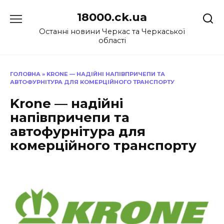
Перейти
18000.ck.ua
до
вмісту
Останні новини Черкас та Черкаської
області
ГОЛОВНА
»
KRONE — НАДІЙНІ НАПІВПРИЧЕПИ ТА
АВТОФУРНІТУРА ДЛЯ КОМЕРЦІЙНОГО ТРАНСПОРТУ
Krone — надійні
напівпричепи та
автофурнітура для
комерційного транспорту