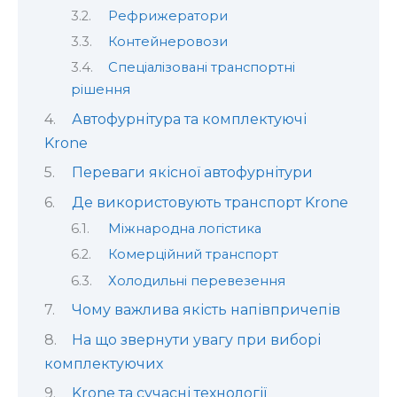
Рефрижератори
Контейнеровози
Спеціалізовані транспортні
рішення
Автофурнітура та комплектуючі
Krone
Переваги якісної автофурнітури
Де використовують транспорт Krone
Міжнародна логістика
Комерційний транспорт
Холодильні перевезення
Чому важлива якість напівпричепів
На що звернути увагу при виборі
комплектуючих
Krone та сучасні технології