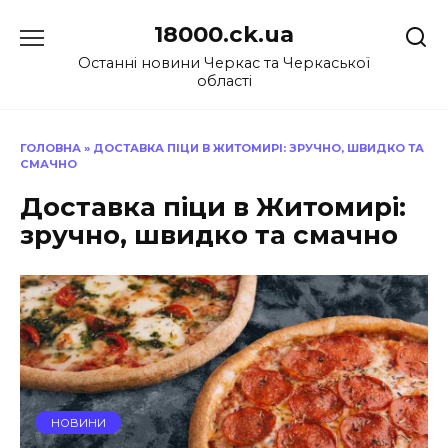
Перейти
18000.ck.ua
до
вмісту
Останні новини Черкас та Черкаської
області
ГОЛОВНА
»
ДОСТАВКА ПІЦИ В ЖИТОМИРІ: ЗРУЧНО, ШВИДКО ТА
СМАЧНО
Доставка піци в Житомирі:
зручно, швидко та смачно
НОВИНИ