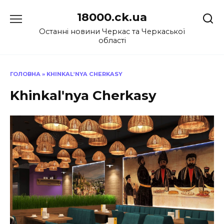
Перейти
18000.ck.ua
до
вмісту
Останні новини Черкас та Черкаської
області
ГОЛОВНА
»
KHINKALʹNYA CHERKASY
Khinkalʹnya Cherkasy