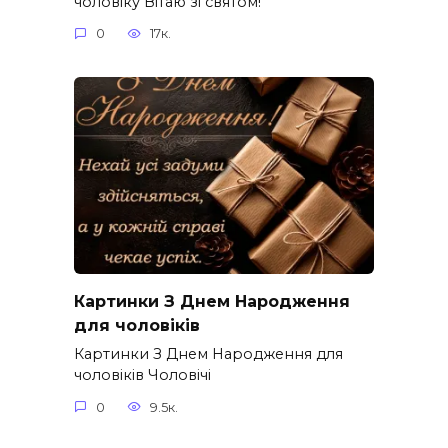
чоловіку Вітаю зі святом!
0
17к.
Картинки З Днем Народження
для чоловіків​
Картинки З Днем Народження для
чоловіків​ Чоловічі
0
9.5к.