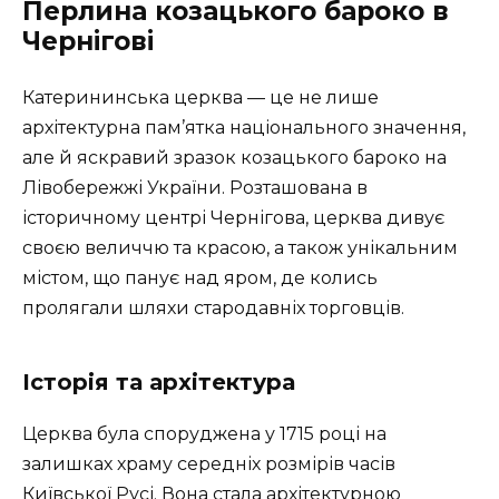
Перлина козацького бароко в
Чернігові
Катерининська церква — це не лише
архітектурна пам’ятка національного значення,
але й яскравий зразок козацького бароко на
Лівобережжі України. Розташована в
історичному центрі Чернігова, церква дивує
своєю величчю та красою, а також унікальним
містом, що панує над яром, де колись
пролягали шляхи стародавніх торговців.
Історія та архітектура
Церква була споруджена у 1715 році на
залишках храму середніх розмірів часів
Київської Русі. Вона стала архітектурною