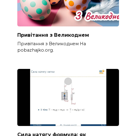
Привітання з Великоднем
Привітання з Великоднем На
pobazhajko.org.
Сила натягу формула: як