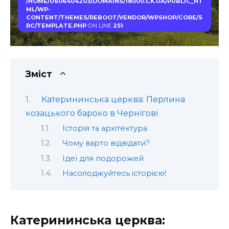
/HOME/U606404203/DOMAINS/18000.CK.UA/PUBLIC_HT
ML/WP-
CONTENT/THEMES/REBOOT/VENDOR/WPSHOP/CORE/S
RC/TEMPLATE.PHP
ON LINE
251
Зміст
Катерининська церква: Перлина
козацького бароко в Чернігові
Історія та архітектура
Чому варто відвідати?
Ідеї для подорожей
Насолоджуйтесь історією!
Катерининська церква: