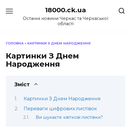
Перейти
18000.ck.ua
до
вмісту
Останні новини Черкас та Черкаської
області
ГОЛОВНА
»
КАРТИНКИ З ДНЕМ НАРОДЖЕННЯ
Картинки З Днем
Народження
Зміст
Картинки З Днем Народження
Переваги цифрових листівок
Ви шукаєте квіткові листівки?