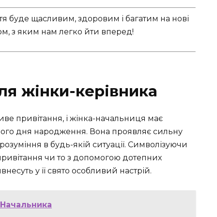
тя буде щасливим, здоровим і багатим на нові
м, з яким нам легко йти вперед!
ля жінки-керівника
иве привітання, і жінка-начальниця має
свого дня народження. Вона проявляє сильну
 розуміння в будь-якій ситуації. Символізуючи
 привітання чи то з допомогою дотепних
несуть у її свято особливий настрій.
 Начальника