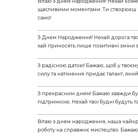
Вітаю з днем народження! Нехай коже
щасливими моментами. Ти створюєш ч
само!
З Днем Народження! Нехай дорога твог
хай приносять лише позитивні зміни в 
З радісною датою! Бажаю, щоб у твоєму
силу та натхнення придає талант, яки
З прекрасним днем! Бажаю завжди бу
підтримкою. Нехай твої будні будуть т
Вітаю з днем народження, наша найкр
роботу на справжнє мистецтво. Бажаю 