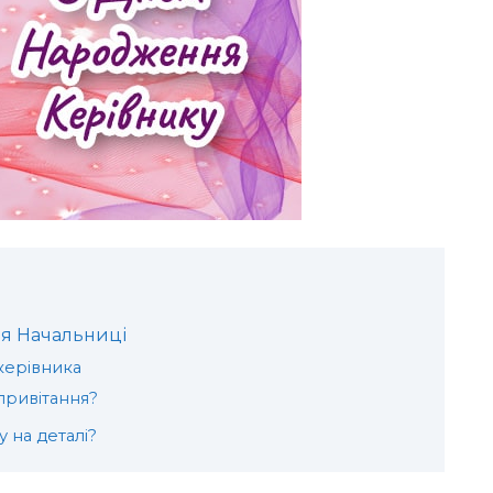
я Начальниці
керівника
привітання?
 на деталі?