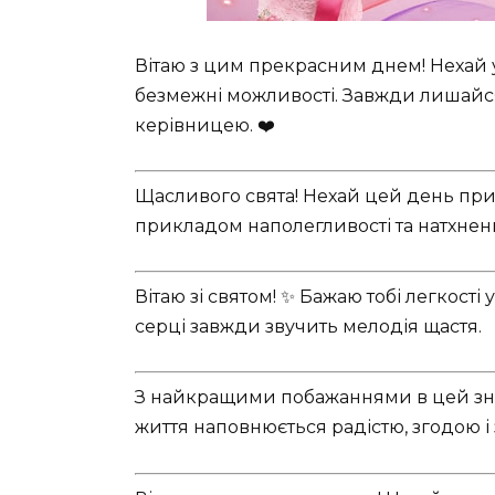
Вітаю з цим прекрасним днем! Нехай у 
безмежні можливості. Завжди лишайс
керівницею. ❤️
Щасливого свята! Нехай цей день прине
прикладом наполегливості та натхнен
Вітаю зі святом! ✨ Бажаю тобі легкості
серці завжди звучить мелодія щастя.
З найкращими побажаннями в цей знам
життя наповнюється радістю, згодою і