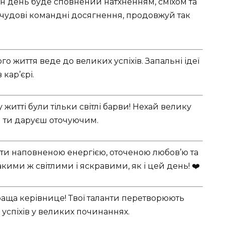
н день буде сповнений натхненням, сміхом та
удові командні досягнення, продовжуй так
о життя веде до великих успіхів. Запальні ідеї
кар’єрі.
 житті були тільки світлі барви! Нехай велику
й ти даруєш оточуючим.
ти наповненою енергією, оточеною любов’ю та
акими ж світлими і яскравими, як і цей день! ❤️
аща керівнице! Твої таланти перетворюють
успіхів у великих починаннях.