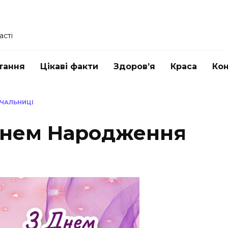
асті
тання
Цікаві факти
Здоров’я
Краса
Ко
АЧАЛЬНИЦІ
Днем Народження