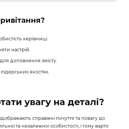
привітання?
обистість керівниці.
яти настрій.
для доповнення змісту.
 лідерських якостях.
ати увагу на деталі?
ідображають справжні почуття та повагу до
ьної та незалежної особистості, і тому варто