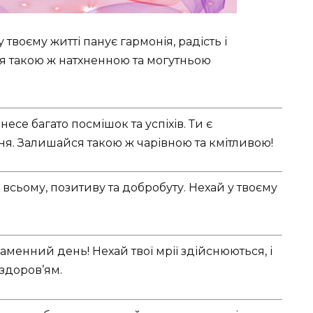
твоєму житті панує гармонія, радість і
я такою ж натхненною та могутньою
се багато посмішок та успіхів. Ти є
ня. Залишайся такою ж чарівною та кмітливою!
 у всьому, позитиву та добробуту. Нехай у твоєму
енний день! Нехай твої мрії здійснюються, і
 здоров’ям.