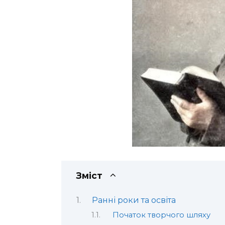
Зміст
Ранні роки та освіта
Початок творчого шляху