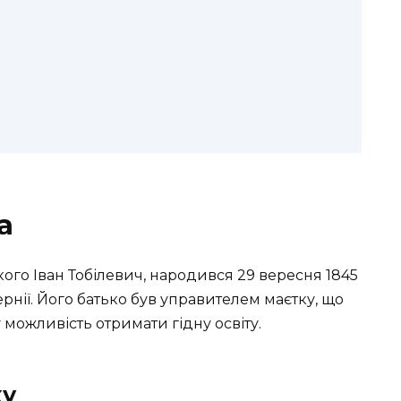
а
кого Іван Тобілевич, народився 29 вересня 1845
ернії. Його батько був управителем маєтку, що
можливість отримати гідну освіту.
ху