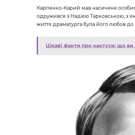
Карпенко-Карий мав насичене особисте
одружився з Надією Тарковською, з я
життя драматурга була його любов до 
Цікаві факти про кактуси: що ви