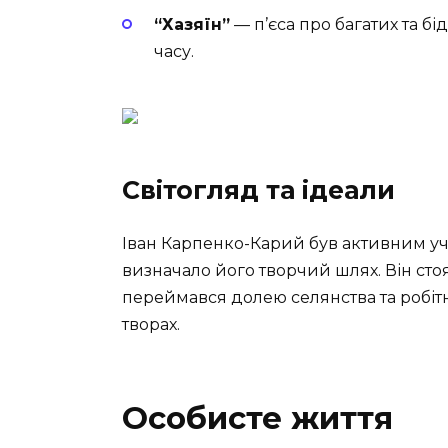
“Хазяїн”
— п’єса про багатих та бі
часу.
Світогляд та ідеали
Іван Карпенко-Карий був активним уч
визначало його творчий шлях. Він сто
переймався долею селянства та робітн
творах.
Особисте життя