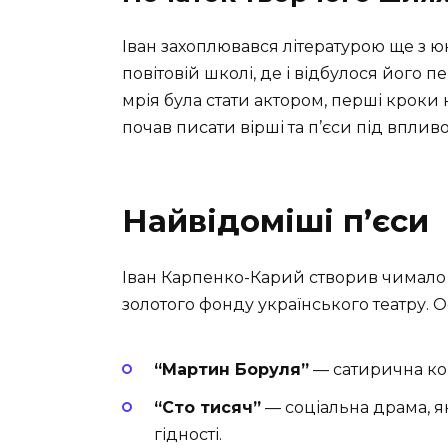
Іван захоплювався літературою ще з ю
повітовій школі, де і відбулося його 
мрія була стати актором, перші кроки 
почав писати вірші та п’єси під вплив
Найвідоміші п’єси
Іван Карпенко-Карий створив чимало п
золотого фонду українського театру. Ос
“Мартин Боруля”
— сатирична ком
“Сто тисяч”
— соціальна драма, як
гідності.