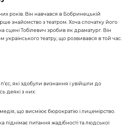
них років. Він навчався в Бобринецькій
перше знайомство з театром. Хоча спочатку його
на сцені Тобілевич зробив як драматург. Він
ом українського театру, що розвивався в той час.
’єс, які здобули визнання і увійшли до
ь деякі з них:
едія, що висміює бюрократію і лицемірство.
а піднімає питання жадібності та людської