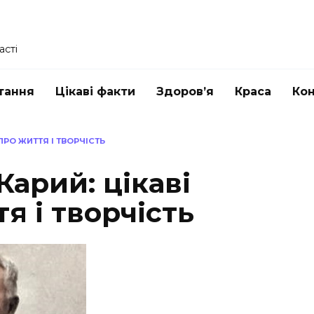
асті
тання
Цікаві факти
Здоров’я
Краса
Ко
ПРО ЖИТТЯ І ТВОРЧІСТЬ
Карий: цікаві
я і творчість