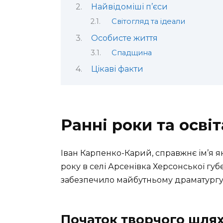
Найвідоміші п’єси
Світогляд та ідеали
Особисте життя
Спадщина
Цікаві факти
Ранні роки та освіт
Іван Карпенко-Карий, справжнє ім’я я
року в селі Арсенівка Херсонської губ
забезпечило майбутньому драматургу 
Початок творчого шля