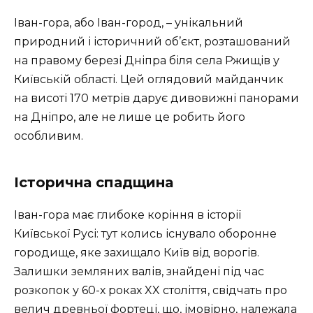
Іван-гора, або Іван-город, – унікальний
природний і історичний об’єкт, розташований
на правому березі Дніпра біля села Ржищів у
Київській області. Цей оглядовий майданчик
на висоті 170 метрів дарує дивовижні панорами
на Дніпро, але не лише це робить його
особливим.
Історична спадщина
Іван-гора має глибоке коріння в історії
Київської Русі: тут колись існувало оборонне
городище, яке захищало Київ від ворогів.
Залишки земляних валів, знайдені під час
розкопок у 60-х роках XX століття, свідчать про
велич древньої фортеці, що, імовірно, належала