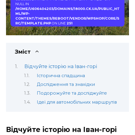
NULL IN
/HOME/U606404203/DOMAINS/18000.CK.UA/PUBLIC_HT
ML/WP-
CONTENT/THEMES/REBOOT/VENDOR/WPSHOP/CORE/S
RC/TEMPLATE.PHP
ON LINE
251
Зміст
Відчуйте історію на Іван-горі
Історична спадщина
Дослідження та знахідки
Подорожуйте та досліджуйте
Ідеї для автомобільних маршрутів
Відчуйте історію на Іван-горі