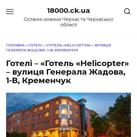
Перейти
18000.ck.ua
до
вмісту
Останні новини Черкас та Черкаської
області
ГОЛОВНА
»
ГОТЕЛІ – «ГОТЕЛЬ «HELICOPTER» – ВУЛИЦЯ
ГЕНЕРАЛА ЖАДОВА, 1-В, КРЕМЕНЧУК
Готелі – «Готель «Helicopter»
– вулиця Генерала Жадова,
1-В, Кременчук