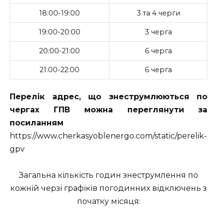
18:00-19:00
3 та 4 черги
19:00-20:00
3 черга
20:00-21:00
6 черга
21:00-22:00
6 черга
Перелік адрес, що знеструмлюються по
чергах ГПВ можна переглянути за
посиланням
https://www.cherkasyoblenergo.com/static/perelik-
gpv
Загальна кількість годин знеструмлення по
кожній черзі графіків погодинних відключень з
початку місяця: