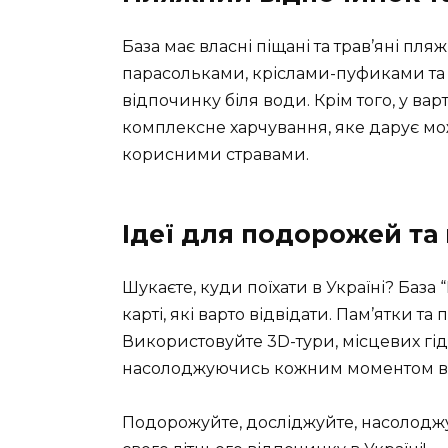
База має власні піщані та трав’яні п
парасольками, кріслами-пуфиками та 
відпочинку біля води. Крім того, у ва
комплексне харчування
, яке дарує м
корисними стравами.
Ідеї для подорожей та 
Шукаєте, куди поїхати в Україні? База 
карті, які варто відвідати. Пам’ятки т
Використовуйте 3D-тури, місцевих гід
насолоджуючись кожним моментом ва
Подорожуйте, досліджуйте, насолоджуй