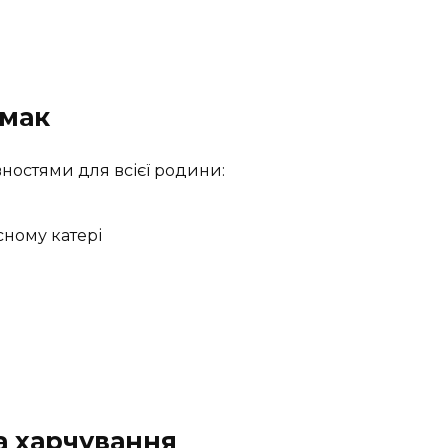
смак
вностями для всієї родини:
сному катері
а харчування