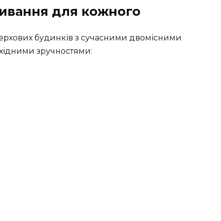
ивання для кожного
ерхових будинків
з сучасними двомісними
бхідними зручностями: