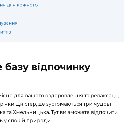
ня для кожного
чування
иттів
е базу відпочинку
 місце для вашого оздоровлення та релаксації,
ічки Дністер, де зустрічаються три чудові
ька та Хмельницька. Тут ви зможете відпочити
ь у спокій природи.