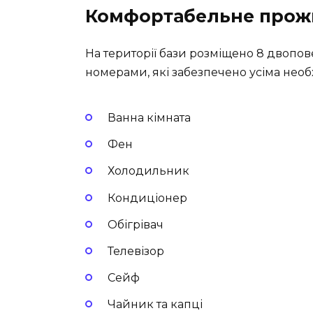
Комфортабельне прож
На території бази розміщено
8 двопов
номерами, які забезпечено усіма нео
Ванна кімната
Фен
Холодильник
Кондиціонер
Обігрівач
Телевізор
Сейф
Чайник та капці