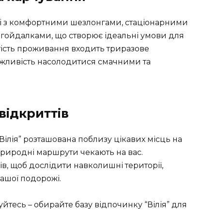
ляжі з комфортними шезлонгами, стаціонарними
гойдалками, що створює ідеальні умови для
ртість проживання входить
триразове
ожливість насолодитися смачними та
відкриттів
“Вілія” розташована поблизу цікавих місць на
а природні маршрути чекають на вас.
ів, щоб дослідити навколишні території,
шої подорожі.
тесь – обирайте базу відпочинку “Вілія” для