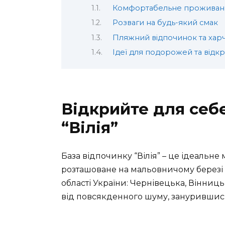
Комфортабельне проживан
Розваги на будь-який смак
Пляжний відпочинок та хар
Ідеї для подорожей та відкр
Відкрийте для себ
“Вілія”
База відпочинку “Вілія” – це ідеальне
розташоване на мальовничому березі р
області України: Чернівецька, Вінниц
від повсякденного шуму, занурившис