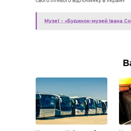
свого літнього відпочинку в Україні!
Музеї - «Будинок-музей Івана С
В