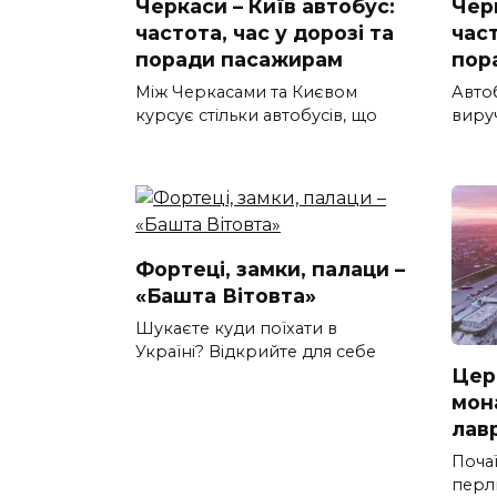
Черкаси – Київ автобус:
Черк
частота, час у дорозі та
част
поради пасажирам
пор
Між Черкасами та Києвом
Авто
курсує стільки автобусів, що
вируч
Фортеці, замки, палаци –
«Башта Вітовта»
Шукаєте куди поїхати в
Україні? Відкрийте для себе
Цер
мон
лав
Почаї
перл