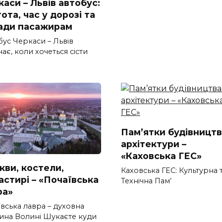
аси – Львів автобус:
ота, час у дорозі та
ади пасажирам
бус Черкаси – Львів
ає, коли хочеться сісти
Пам’ятки будівництв
архітектури –
«Каховська ГЕС»
кви, костели,
Каховська ГЕС: Культурна 
астирі – «Почаївська
Технічна Пам’
ра»
вська лавра – духовна
ина Волині Шукаєте куди