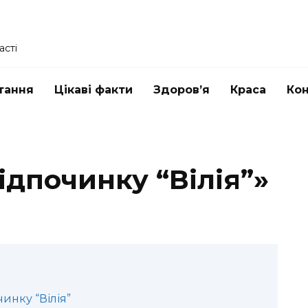
асті
тання
Цікаві факти
Здоров’я
Краса
Ко
відпочинку “Вілія”»
инку “Вілія”