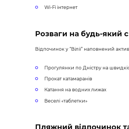
Wi-Fi інтернет
Розваги на будь-який 
Відпочинок у “Вілії” наповнений акти
Прогулянки по Дністру на швидкі
Прокат катамаранів
Катання на водних лижах
Веселі «таблетки»
Пляжний відпочинок т