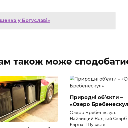
ошенка у Богуславі»
ам також може сподобати
Природні об’єкти –
«Озеро Бребенескул
Озеро Бребенескул:
Найвищий Водний Скарб
Карпат Шукаєте