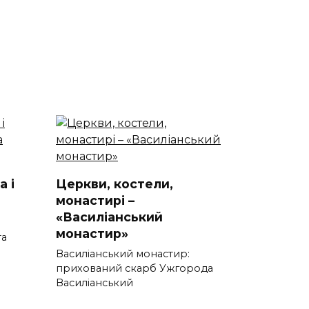
а і
Церкви, костели,
монастирі –
«Василіанський
монастир»
та
Василіанський монастир:
прихований скарб Ужгорода
Василіанський