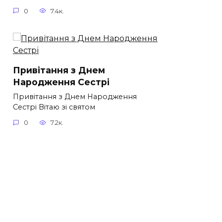
0
7.4к.
Привітання з Днем
Народження Сестрі
Привітання з Днем Народження
Сестрі Вітаю зі святом
0
7.2к.