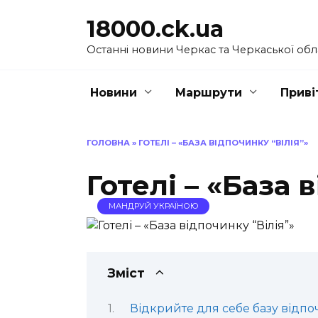
Перейти
18000.ck.ua
до
вмісту
Останні новини Черкас та Черкаської обл
Новини
Маршрути
Приві
ГОЛОВНА
»
ГОТЕЛІ – «БАЗА ВІДПОЧИНКУ “ВІЛІЯ”»
Готелі – «База 
МАНДРУЙ УКРАЇНОЮ
Зміст
Відкрийте для себе базу відпоч