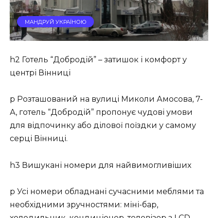
МАНДРУЙ УКРАЇНОЮ
h2 Готель “Добродій” – затишок і комфорт у
центрі Вінниці
p Розташований на вулиці Миколи Амосова, 7-
А, готель “Добродій” пропонує чудові умови
для відпочинку або ділової поїздки у самому
серці Вінниці.
h3 Вишукані номери для найвимогливіших
p Усі номери обладнані сучасними меблями та
необхідними зручностями: міні-бар,
холодильник, кондиціонер, телевізор з LCD-