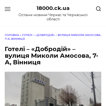
Перейти
18000.ck.ua
до
вмісту
Останні новини Черкас та Черкаської
області
ГОЛОВНА
»
ГОТЕЛІ – «ДОБРОДІЙ» – ВУЛИЦЯ МИКОЛИ АМОСОВА,
7-А, ВІННИЦЯ
Готелі – «Добродій» –
вулиця Миколи Амосова, 7-
А, Вінниця