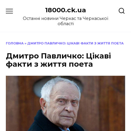
Перейти
18000.ck.ua
до
вмісту
Останні новини Черкас та Черкаської
області
ГОЛОВНА
»
ДМИТРО ПАВЛИЧКО: ЦІКАВІ ФАКТИ З ЖИТТЯ ПОЕТА
Дмитро Павличко: Цікаві
факти з життя поета