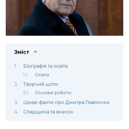
Зміст
Біографія та освіта
Освіта
Творчий шлях
Основні роботи
Цікаві факти про Дмитра Павличка
Спадщина та внесок