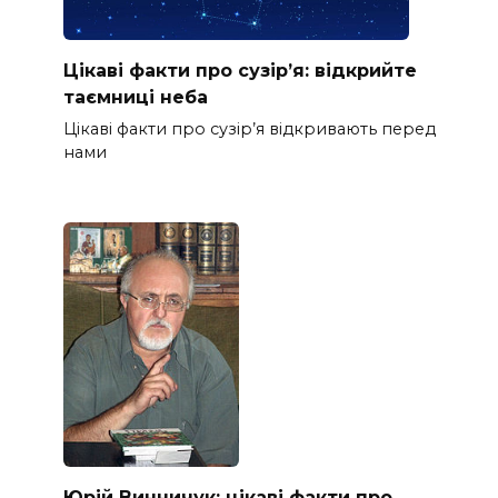
Цікаві факти про сузір’я: відкрийте
таємниці неба
Цікаві факти про сузір’я відкривають перед
нами
Юрій Винничук: цікаві факти про