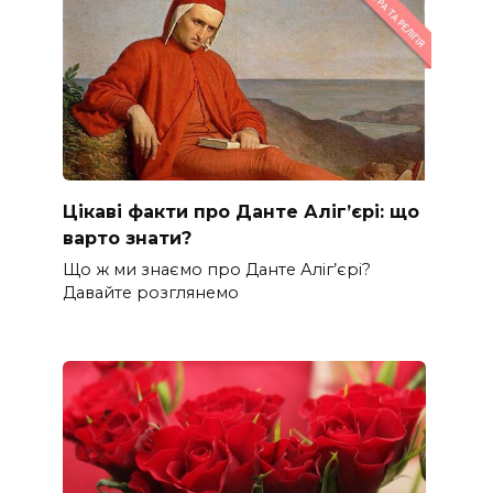
Цікаві факти про Данте Аліг’єрі: що
варто знати?
Що ж ми знаємо про Данте Аліг’єрі?
Давайте розглянемо