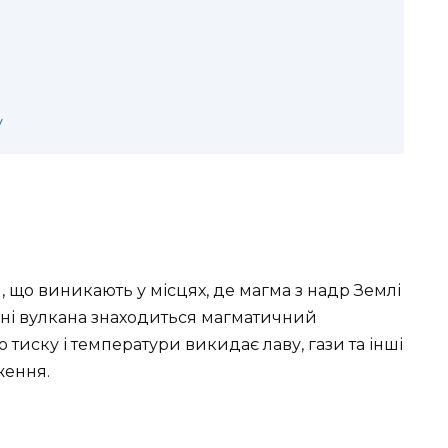
у
 що виникають у місцях, де магма з надр Землі
ині вулкана знаходиться магматичний
тиску і температури викидає лаву, гази та інші
ження.