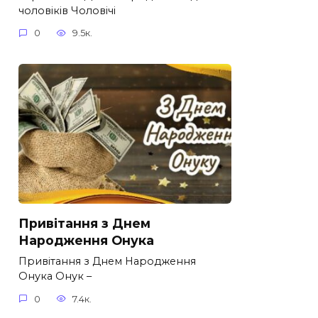
чоловіків​ Чоловічі
0
9.5к.
Привітання з Днем
Народження Онука
Привітання з Днем Народження
Онука Онук –
0
7.4к.