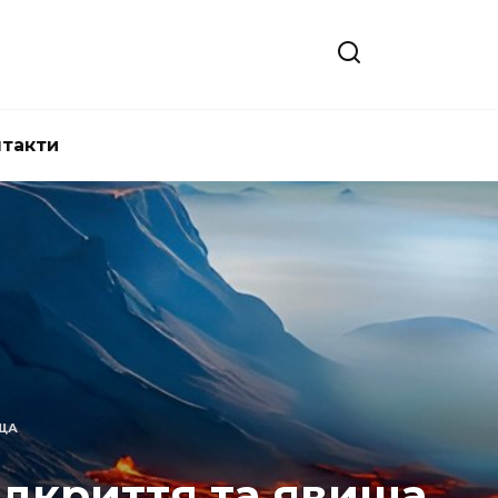
нтакти
ИЩА
відкриття та явища