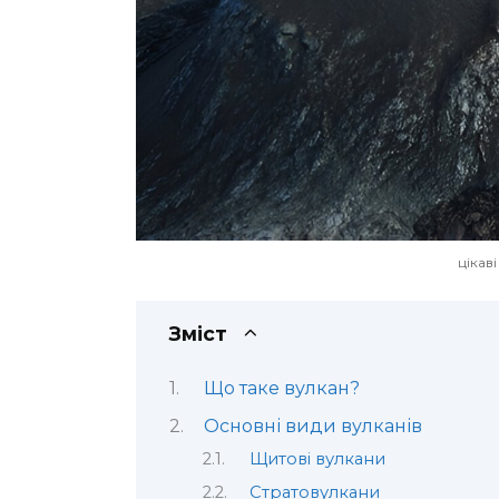
цікав
Зміст
Що таке вулкан?
Основні види вулканів
Щитові вулкани
Стратовулкани