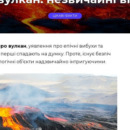
ЦІКАВІ ФАКТИ
про вулкан
, уявлення про епічні вибухи та
ерші спадають на думку. Проте, існує безліч
ологічні об’єкти надзвичайно інтригуючими.