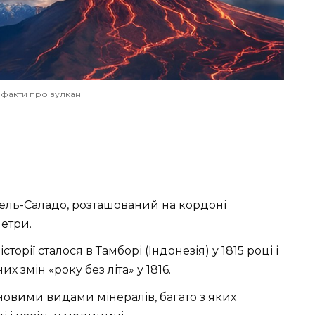
і факти про вулкан
дель-Саладо, розташований на кордоні
метри.
орії сталося в Тамборі (Індонезія) у 1815 році і
 змін «року без літа» у 1816.
овими видами мінералів, багато з яких