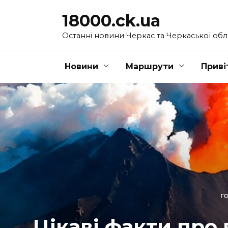
Перейти
18000.ck.ua
до
вмісту
Останні новини Черкас та Черкаської обл
Новини
Маршрути
Приві
Г
Цікаві факти про 