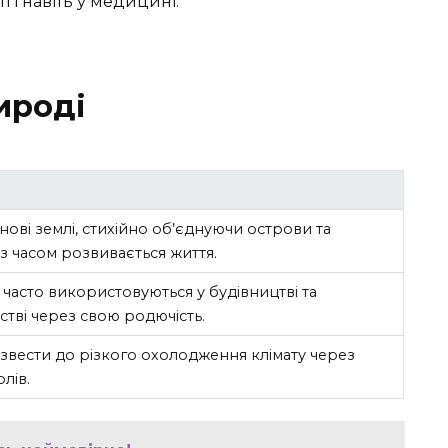
 і навіть у медицині.
ироді
ові землі, стихійно об’єднуючи острови та
 з часом розвивається життя.
 часто використовуються у будівництві та
стві через свою родючість.
звести до різкого охолодження клімату через
лів.