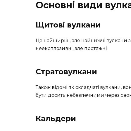
Основні види вулк
Щитові вулкани
Це найширші, але найнижчі вулкани з
неексплозивні, але протяжні.
Стратовулкани
Також відомі як складчаті вулкани, в
бути досить небезпечними через свою
Кальдери