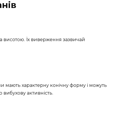
анів
а висотою. Їх виверження зазвичай
они мають характерну конічну форму і можуть
 вибухову активність.