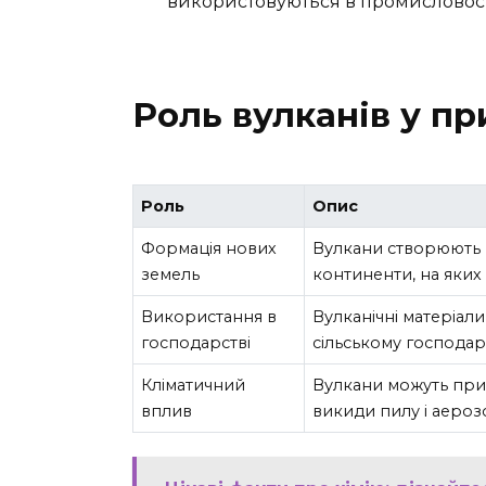
використовуються в промисловості
Роль вулканів у пр
Роль
Опис
Формація нових
Вулкани створюють н
земель
континенти, на яких
Використання в
Вулканічні матеріали
господарстві
сільському господар
Кліматичний
Вулкани можуть при
вплив
викиди пилу і аерозо