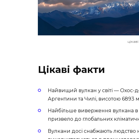
цікав
Цікаві факти
Найвищий вулкан у світі — Охос-
Аргентини та Чилі, висотою 6893 
Найбільше виверження вулкана в іст
призвело до глобальних кліматичних
Вулкани досі снабжають людство н