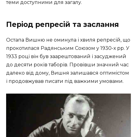
теми доступними для загалу.
Період репресій та заслання
Остапа Вишню не оминула і хвиля репресій, що
прокотилася Радянським Союзом у 1930-х рр. У
1933 році він був заарештований і засуджений
до десяти років таборів. Провівши значний час
далеко від дому, Вишня залишався оптимістом
і продовжував писати під важкими умовами.