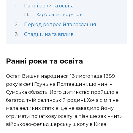
Ранні роки та освіта
Кар’єра та творчість
Період репресій та заслання
Спадщина та вплив
Ранні роки та освіта
Остап Вишня народився 13 листопада 1889
року в селі Грунь на Полтавщині, що нині –
Сумська область. Його дитинство пройшло в
багатодітній селянській родині. Хоча сім’я не
мала великих статків, це не завадило йому
отримати початкову освіту, а пізніше закінчити
військово-фельдшерську школу в Києві.