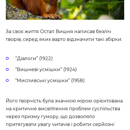
За своє життя Остап Вишня написав безліч
творів, серед яких варто відзначити такі збірки:
“Діалоги” (1922)
“Вишневі усмішки” (1924)
“Мисливські усмішки” (1958)
Його творчість була значною мірою орієнтована
на критичне висвітлення проблем суспільства
через призму гумору, що дозволяло
притягувати увагу читачів і робити серйозні