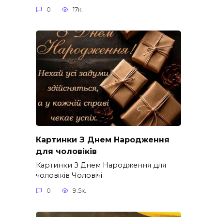
0
17к.
Картинки З Днем Народження
для чоловіків​
Картинки З Днем Народження для
чоловіків​ Чоловічі
0
9.5к.