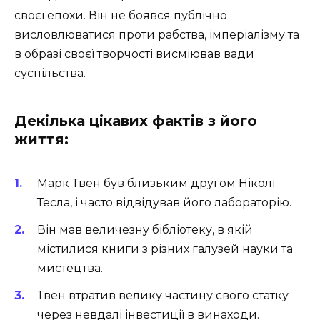
своєї епохи. Він не боявся публічно
висловлюватися проти рабства, імперіалізму та
в образі своєї творчості висміював вади
суспільства.
Декілька цікавих фактів з його
життя:
Марк Твен був близьким другом Ніколі
Тесла, і часто відвідував його лабораторію.
Він мав величезну бібліотеку, в якій
містилися книги з різних галузей науки та
мистецтва.
Твен втратив велику частину свого статку
через невдалі інвестиції в винаходи.