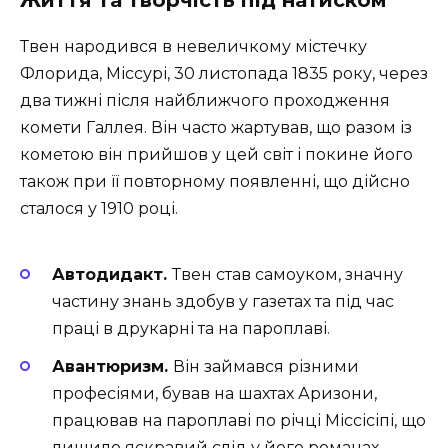
Життя та творчість під натиском
Твен народився в невеличкому містечку
Флорида, Міссурі, 30 листопада 1835 року, через
два тижні після найближчого проходження
комети Галлея. Він часто жартував, що разом із
кометою він прийшов у цей світ і покине його
також при її повторному появленні, що дійсно
сталося у 1910 році.
Автодидакт.
Твен став самоуком, значну
частину знань здобув у газетах та під час
праці в друкарні та на пароплаві.
Авантюризм.
Він займався різними
професіями, бував на шахтах Аризони,
працював на пароплаві по річці Міссісіпі, що
лишило яскравий слід у його романах.