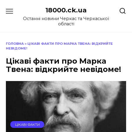
Перейти
18000.ck.ua
до
вмісту
Останні новини Черкас та Черкаської
області
ГОЛОВНА
»
ЦІКАВІ ФАКТИ ПРО МАРКА ТВЕНА: ВІДКРИЙТЕ
НЕВІДОМЕ!
Цікаві факти про Марка
Твена: відкрийте невідоме!
ЦІКАВІ ФАКТИ