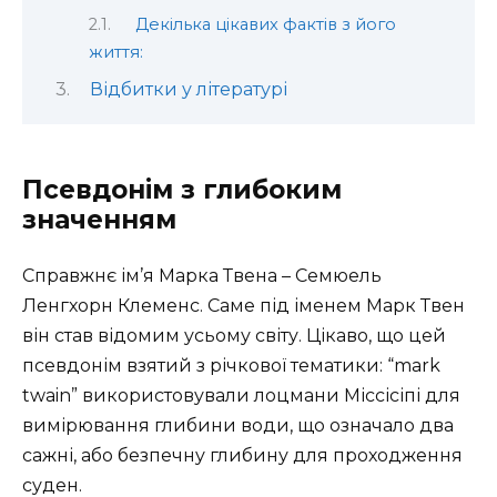
Декілька цікавих фактів з його
життя:
Відбитки у літературі
Псевдонім з глибоким
значенням
Справжнє ім’я Марка Твена – Семюель
Ленгхорн Клеменс. Саме під іменем Марк Твен
він став відомим усьому світу. Цікаво, що цей
псевдонім взятий з річкової тематики: “mark
twain” використовували лоцмани Міссісіпі для
вимірювання глибини води, що означало два
сажні, або безпечну глибину для проходження
суден.