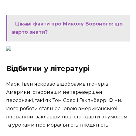
Цікаві факти про Миколу Вороного: що
варто знати?
Відбитки у літературі
Марк Твен яскраво відобразив піонерів
Америки, створивши неперевершені
персонажі, такі як Том Соєр і Гекльберрі Фінн.
Його роботи стали основою американської
літератури, заклавши нові стандарти з гумором
та уроками про моральність і людяність.