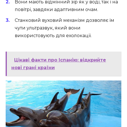
Вони мають відмінний зір як у воді, так і на
повітрі, завдяки адаптивним очам.
Станковий вуховий механізм дозволяє їм
чути ультразвук, який вони
використовують для ехолокації.
Цікаві факти про Іспанію: відкрийте
нові грані країни