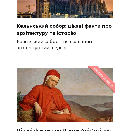
Кельнський собор: цікаві факти про
архітектуру та історію
Кельнський собор – це величний
архітектурний шедевр
Цікаві факти про Данте Аліг’єрі: що