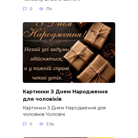
0
17к.
Картинки З Днем Народження
для чоловіків​
Картинки З Днем Народження для
чоловіків​ Чоловічі
0
9.5к.