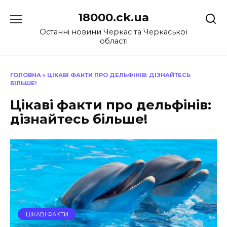
Перейти
18000.ck.ua
до
вмісту
Останні новини Черкас та Черкаської
області
ГОЛОВНА
»
ЦІКАВІ ФАКТИ ПРО ДЕЛЬФІНІВ: ДІЗНАЙТЕСЬ
БІЛЬШЕ!
Цікаві факти про дельфінів:
дізнайтесь більше!
ЦІКАВІ ФАКТИ