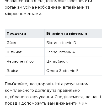
Збалансована дієта допоможе забезпечити
організм усіма необхідними вітамінами та
мікроелементами:
Продукти
Вітаміни та мінерали
Яйця
Біотин, вітамін D
Шпинат
Залізо, вітамін A
Червоне м’ясо
Цинк, білок
Горіхи
Омега-3, вітамін E
Пам’ятайте, що здорові нігті є результатом
комплексного догляду та правильно
підібраного харчування. Сподіваємося, що наші
поради допоможуть вам визначити, чим