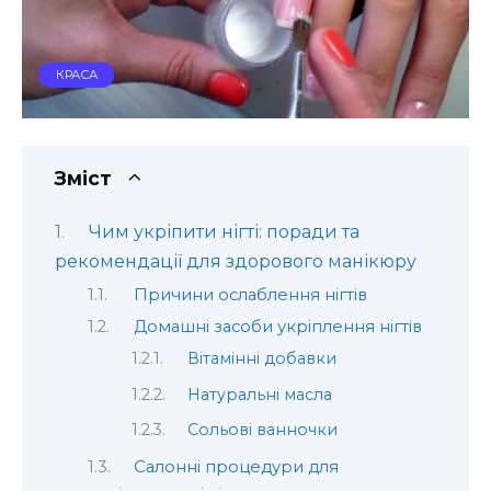
КРАСА
Зміст
Чим укріпити нігті: поради та
рекомендації для здорового манікюру
Причини ослаблення нігтів
Домашні засоби укріплення нігтів
Вітамінні добавки
Натуральні масла
Сольові ванночки
Салонні процедури для