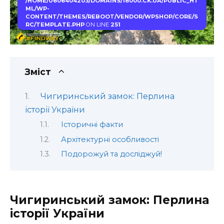
/HOME/U606404203/DOMAINS/18000.CK.UA/PUBLIC_HT
ML/WP-
CONTENT/THEMES/REBOOT/VENDOR/WPSHOP/CORE/S
RC/TEMPLATE.PHP
ON LINE
251
Зміст
Чигиринський замок: Перлина
історії України
Історичні факти
Архітектурні особливості
Подорожуй та досліджуй!
Чигиринський замок: Перлина
історії України