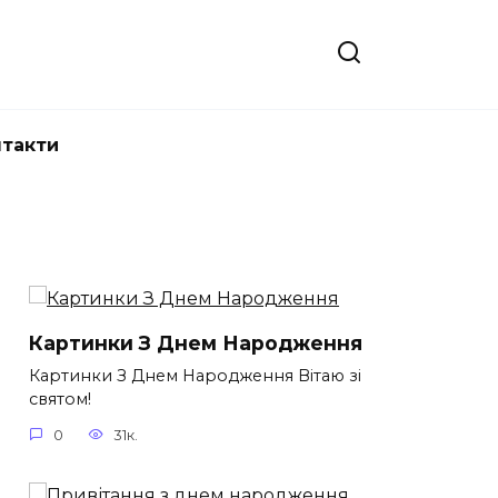
нтакти
Картинки З Днем Народження
Картинки З Днем Народження Вітаю зі
святом!
0
31к.