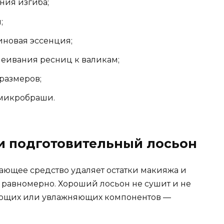
ния изгиба;
;
иновая эссенция;
еивания ресниц к валикам;
размеров;
 микробраши.
и подготовительный лосьон
ающее средство удаляет остатки макияжа и
и равномерно. Хороший лосьон не сушит и не
ающих или увлажняющих компонентов —