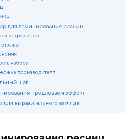
иц
сниц
бор для ламинирования ресниц
в и ингредиенты
 отзывы
ранения
ость набора
держка производителя
ельный шаг
инирования продлеваем эффект
 для выразительного взгляда
инирования ресниц