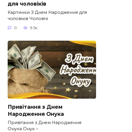
для чоловіків​
Картинки З Днем Народження для
чоловіків​ Чоловічі
0
9.5к.
Привітання з Днем
Народження Онука
Привітання з Днем Народження
Онука Онук –