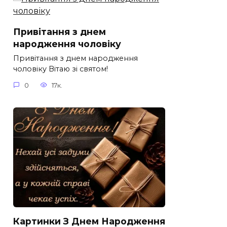
Привітання з днем
народження чоловіку
Привітання з днем народження
чоловіку Вітаю зі святом!
0
17к.
Картинки З Днем Народження