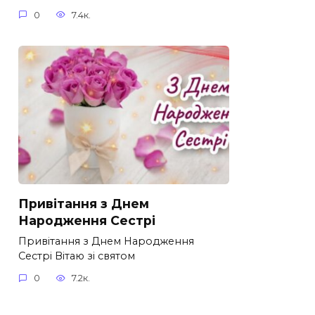
0
7.4к.
Привітання з Днем
Народження Сестрі
Привітання з Днем Народження
Сестрі Вітаю зі святом
0
7.2к.