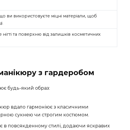
що ви використовуєте міцні матеріали, щоб
і.
 нігті та поверхню від залишків косметичних
манікюру з гардеробом
ює будь-який образ:
ікюр вдало гармоніює з класичними
орною сукнею чи строгим костюмом.
ає в повсякденному стилі, додаючи яскравих