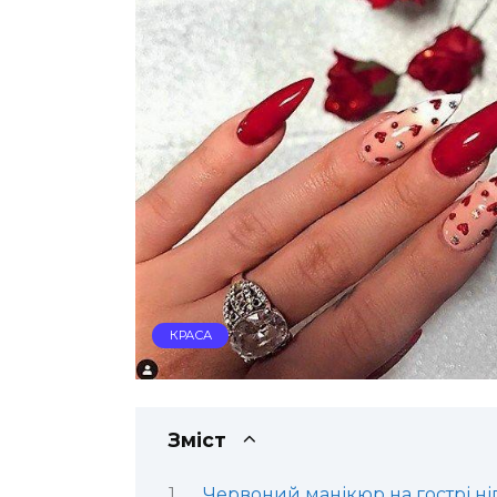
КРАСА
Зміст
Червоний манікюр на гострі нігт