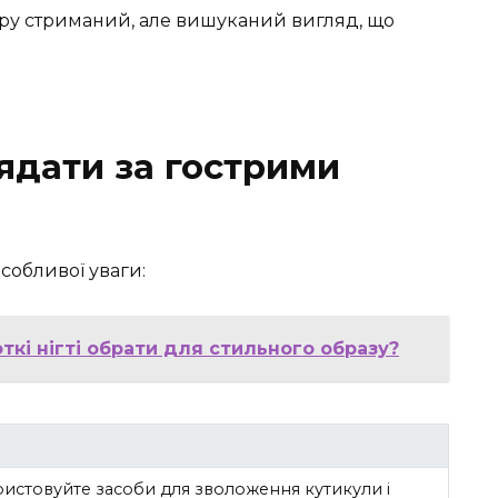
юру стриманий, але вишуканий вигляд, що
ядати за гострими
собливої уваги:
ткі нігті обрати для стильного образу?
истовуйте засоби для зволоження кутикули і