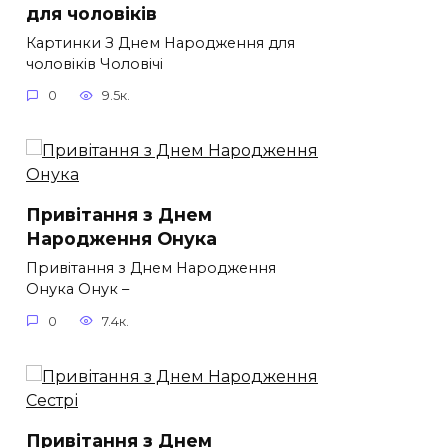
для чоловіків​
Картинки З Днем Народження для
чоловіків​ Чоловічі
0
9.5к.
Привітання з Днем
Народження Онука
Привітання з Днем Народження
Онука Онук –
0
7.4к.
Привітання з Днем