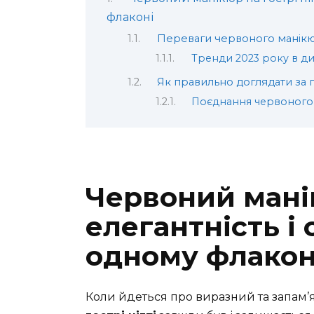
флаконі
Переваги червоного манікюру
Тренди 2023 року в ди
Як правильно доглядати за 
Поєднання червоного
Червоний манік
елегантність і 
одному флакон
Коли йдеться про виразний та запам’