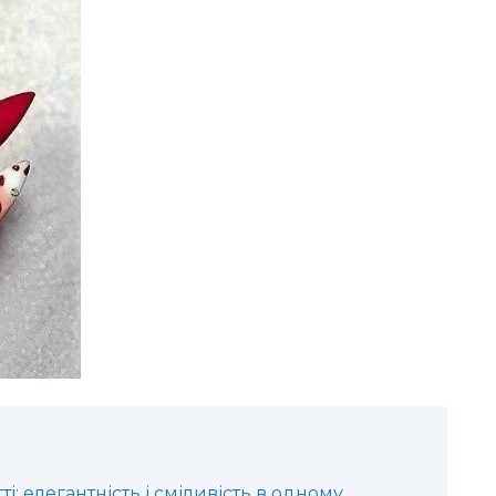
і: елегантність і сміливість в одному