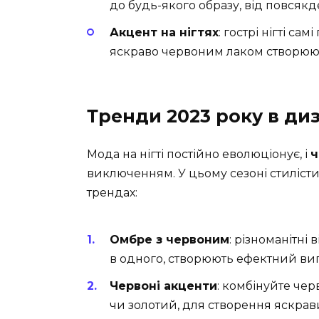
до будь-якого образу, від повсякд
Акцент на нігтях
: гострі нігті сам
яскраво червоним лаком створюю
Тренди 2023 року в ди
Мода на нігті постійно еволюціонує, і
ч
виключенням. У цьому сезоні стиліст
трендах:
Омбре з червоним
: різноманітні
в одного, створюють ефектний ви
Червоні акценти
: комбінуйте че
чи золотий, для створення яскрави