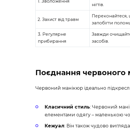
1. Зволоження
нігтів.
Переконайтеся, 
2. Захист від травм
запобігти поломц
3. Регулярне
Завжди очищайте
прибирання
засобів.
Поєднання червоного 
Червоний манікюр ідеально підкресл
Класичний стиль
: Червоний ман
елементами одягу – маленькою ч
Кежуал
: Він також чудово вигляд