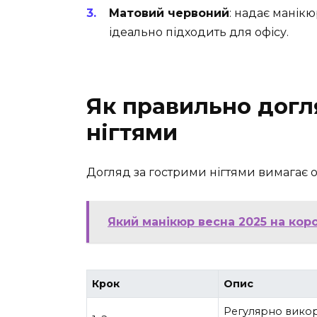
Матовий червоний
: надає манік
ідеально підходить для офісу.
Як правильно догл
нігтями
Догляд за гострими нігтями вимагає о
Який манікюр весна 2025 на коро
Крок
Опис
Регулярно викор