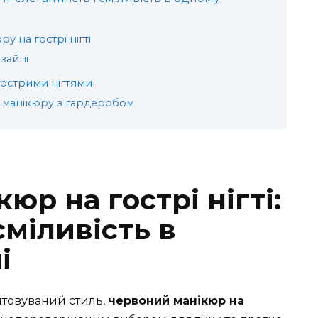
 на гострі нігті
зайні
гострими нігтями
 манікюру з гардеробом
юр на гострі нігті:
сміливість в
і
ятовуваний стиль,
червоний манікюр на