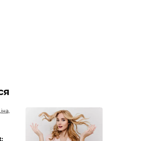
ся
t: