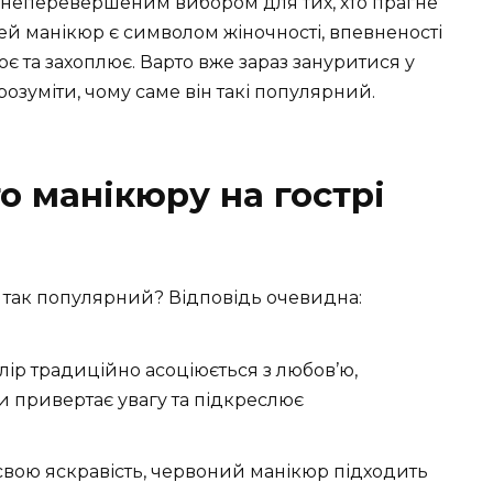
 неперевершеним вибором для тих, хто прагне
ей манікюр є символом жіночності, впевненості
ює та захоплює. Варто вже зараз зануритися у
озуміти, чому саме він такі популярний.
о манікюру на гострі
і так популярний? Відповідь очевидна:
лір традиційно асоціюється з любов’ю,
и привертає увагу та підкреслює
свою яскравість, червоний манікюр підходить