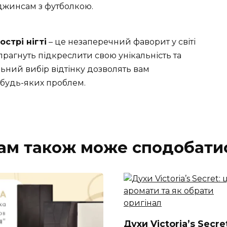
 джинсам з футболкою.
стрі нігті
– це незаперечний фаворит у світі
прагнуть підкреслити свою унікальність та
ьний вибір відтінку дозволять вам
будь-яких проблем.
ам також може сподобати
Духи Victoria’s Secre