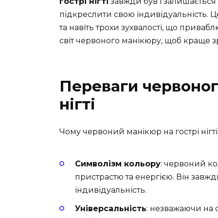
гострі нігті
завжди був і залишається
підкреслити свою індивідуальність. Ц
та навіть трохи зухвалості, що привабл
світ червоного манікюру, щоб краще зр
Переваги червоног
нігті
Чому червоний манікюр на гострі нігт
Символізм кольору
: червоний ко
пристрастю та енергією. Він завжд
індивідуальність.
Універсальність
: незважаючи на 