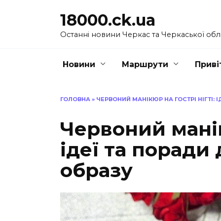
Перейти
18000.ck.ua
до
вмісту
Останні новини Черкас та Черкаської обл
Новини
Маршрути
Приві
ГОЛОВНА
»
ЧЕРВОНИЙ МАНІКЮР НА ГОСТРІ НІГТІ: 
Червоний манік
ідеї та поради
образу