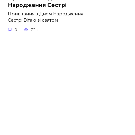
Народження Сестрі
Привітання з Днем Народження
Сестрі Вітаю зі святом
0
7.2к.