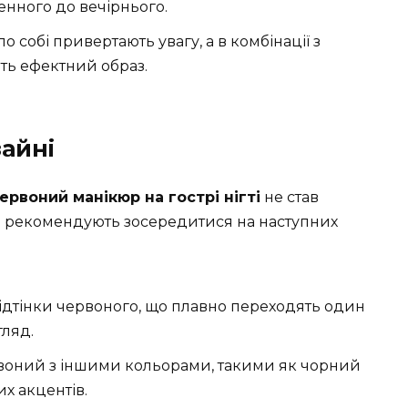
енного до вечірнього.
і по собі привертають увагу, а в комбінації з
ть ефектний образ.
зайні
ервоний манікюр на гострі нігті
не став
и рекомендують зосередитися на наступних
 відтінки червоного, що плавно переходять один
гляд.
рвоний з іншими кольорами, такими як чорний
х акцентів.