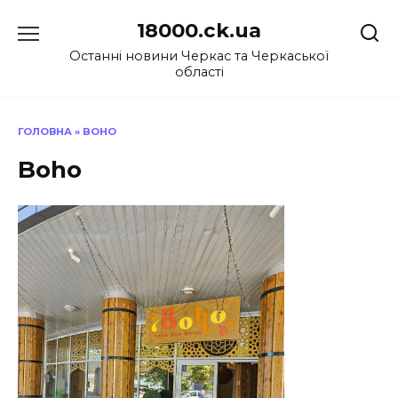
Перейти
18000.ck.ua
до
вмісту
Останні новини Черкас та Черкаської
області
ГОЛОВНА
»
BOHO
Boho