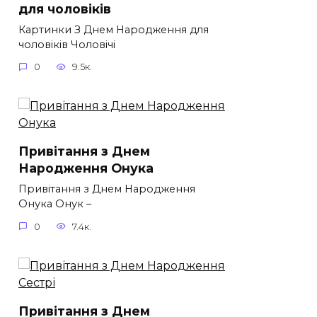
для чоловіків​
Картинки З Днем Народження для
чоловіків​ Чоловічі
0
9.5к.
Привітання з Днем
Народження Онука
Привітання з Днем Народження
Онука Онук –
0
7.4к.
Привітання з Днем