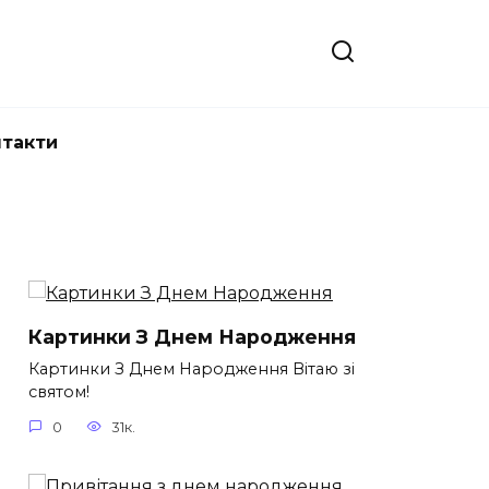
нтакти
Картинки З Днем Народження
Картинки З Днем Народження Вітаю зі
святом!
0
31к.