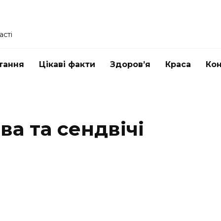
асті
тання
Цікаві факти
Здоров’я
Краса
Ко
ва та сендвічі