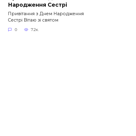
Народження Сестрі
Привітання з Днем Народження
Сестрі Вітаю зі святом
0
7.2к.