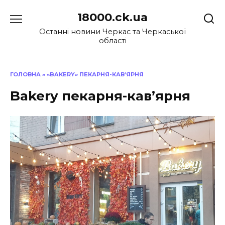
Перейти
18000.ck.ua
до
вмісту
Останні новини Черкас та Черкаської
області
ГОЛОВНА
»
«BAKERY» ПЕКАРНЯ-КАВ’ЯРНЯ
Bakery пекарня-кав’ярня