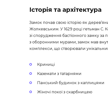
Історія та архітектура
Замок почав свою історію як дерев’ян
Жолкевським. У 1629 році гетьман С.
зі спорудження бастіонного замку за 
з оборонними мурами, замок мав внут
комплекси, що створювали унікальний
Криниці
Каземати з татарнями
Панський будинок з каплицями
Жіночі покої з скарбницею