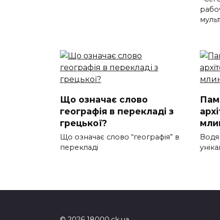
рабо
муль
Що означає слово
Пам’
географія в перекладі з
арх
грецької?
мли
Що означає слово “географія” в
Водя
перекладі
уніка
© 2026 18000.ck.ua