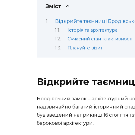
Зміст
Відкрийте таємниці Бродівськ
Історія та архітектура
Сучасний стан та активності
Плануйте візит
Відкрийте таємниц
Бродівський замок – архітектурний к
надзвичайно багатий історичний спадо
був зведений наприкінці 16 століття і 
барокової архітектури.