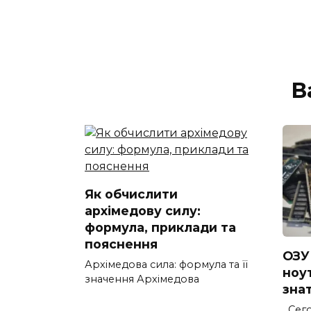
В
Як обчислити
архімедову силу:
формула, приклади та
пояснення
ОЗУ
Архімедова сила: формула та її
ноу
значення Архімедова
зна
Сего