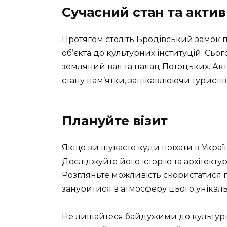
Сучасний стан та актив
Протягом століть Бродівський замок п
об’єкта до культурних інституцій. Сьо
земляний вал та палац Потоцьких. А
стану пам’ятки, зацікавлюючи туристів у
Плануйте візит
Якщо ви шукаєте куди поїхати в Україн
Досліджуйте його історію та архітекту
Розгляньте можливість скористатися п
зануритися в атмосферу цього унікаль
Не лишайтеся байдужими до культурн