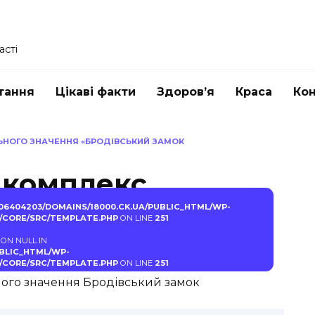
асті
тання
Цікаві факти
Здоров’я
Краса
Ко
ЬНОГО ЗНАЧЕННЯ «БРОДІВСЬКИЙ ЗАМОК
 комплекс
 значення
06404203/DOMAINS/18000.CK.UA/PUBLIC_HTML/WP-
CORE/SRC/TEMPLATE.PHP
ON LINE
251
амок
 ON NULL IN
UBLIC_HTML/WP-
CORE/SRC/TEMPLATE.PHP
ON LINE
251