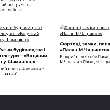
чий инструмент,
тимедийный
Фортеці, замки, пала
ятки будівництва і
«Палац М.Чацького»
ітектури – «Водяний
Відкрийте для себе Палац
н у Шамраївці»
М.Чацького Палац М.Чаць
–
ний млин у Шамраївці –
льна пам’