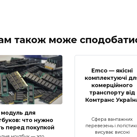
ам також може сподобати
Emco — якісні
комплектуючі дл
комерційного
транспорту від
Комтранс Україн
 модуль для
Сфера вантажних
тбуков: что нужно
перевезень і логістик
ть перед покупкой
висуває високі
дня ноутбук — это