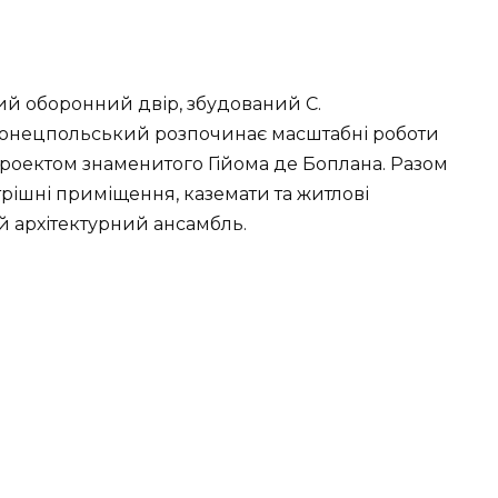
ий оборонний двір, збудований С.
 Конецпольський розпочинає масштабні роботи
проектом знаменитого Гійома де Боплана. Разом
рішні приміщення, каземати та житлові
 архітектурний ансамбль.