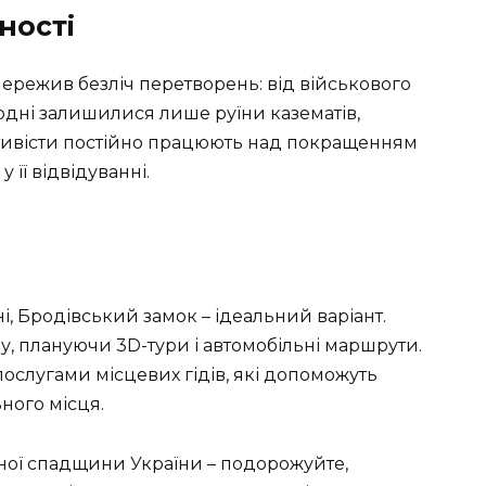
ності
ережив безліч перетворень: від військового
годні залишилися лише руїни казематів,
ктивісти постійно працюють над покращенням
 її відвідуванні.
і, Бродівський замок – ідеальний варіант.
ру, плануючи 3D-тури і автомобільні маршрути.
ослугами місцевих гідів, які допоможуть
ного місця.
ої спадщини України – подорожуйте,