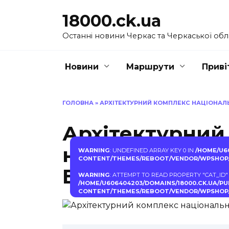
Перейти
18000.ck.ua
до
вмісту
Останні новини Черкас та Черкаської обл
Новини
Маршрути
Приві
ГОЛОВНА
»
АРХІТЕКТУРНИЙ КОМПЛЕКС НАЦІОНАЛ
Архітектурний
національного
WARNING
: UNDEFINED ARRAY KEY 0 IN
/HOME/U6
CONTENT/THEMES/REBOOT/VENDOR/WPSHOP/
Бродівський з
WARNING
: ATTEMPT TO READ PROPERTY "CAT_ID"
/HOME/U606404203/DOMAINS/18000.CK.UA/P
CONTENT/THEMES/REBOOT/VENDOR/WPSHOP/