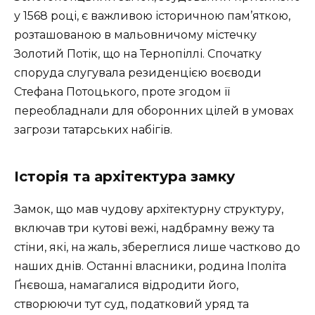
у 1568 році, є важливою історичною пам’яткою,
розташованою в мальовничому містечку
Золотий Потік, що на Тернопіллі. Спочатку
споруда слугувала резиденцією воєводи
Стефана Потоцького, проте згодом її
переобладнали для оборонних цілей в умовах
загрози татарських набігів.
Історія та архітектура замку
Замок, що мав чудову архітектурну структуру,
включав три кутові вежі, надбрамну вежу та
стіни, які, на жаль, збереглися лише частково до
наших днів. Останні власники, родина Іполіта
Ґнєвоша, намагалися відродити його,
створюючи тут суд, податковий уряд та