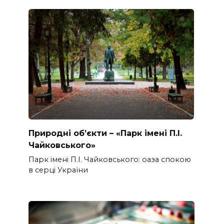
Природні об’єкти – «Парк імені П.І.
Чайковського»
Парк імені П.І. Чайковського: оаза спокою
в серці України