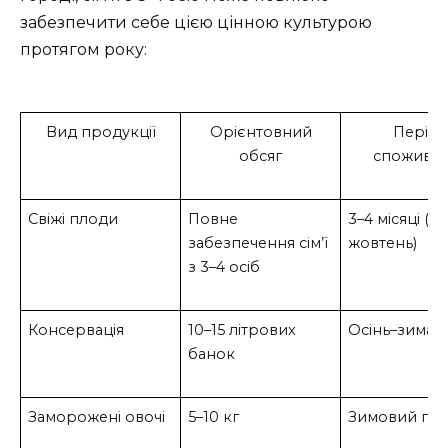
забезпечити себе цією цінною культурою
протягом року:
Вид продукції
Орієнтовний
Період
обсяг
спожива
Свіжі плоди
Повне
3–4 місяці (л
забезпечення сім’ї
жовтень)
з 3–4 осіб
Консервація
10–15 літрових
Осінь–зима
банок
Заморожені овочі
5–10 кг
Зимовий пер