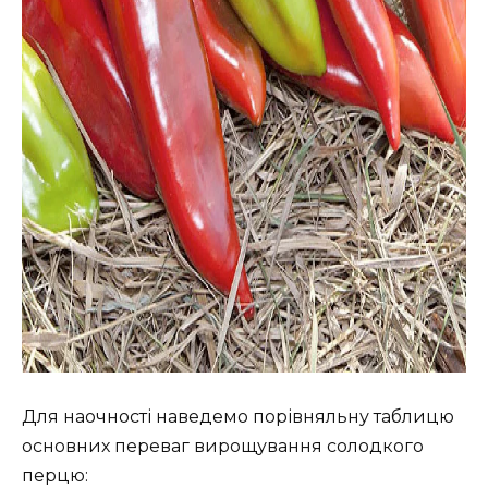
Для наочності наведемо порівняльну таблицю
основних переваг вирощування солодкого
перцю: