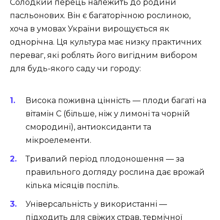
Солодкий перець належить до родини
пасльонових. Він є багаторічною рослиною,
хоча в умовах України вирощується як
однорічна. Ця культура має низку практичних
переваг, які роблять його вигідним вибором
для будь-якого саду чи городу:
Висока поживна цінність — плоди багаті на
вітамін C (більше, ніж у лимоні та чорній
смородині), антиоксиданти та
мікроелементи.
Тривалий період плодоношення — за
правильного догляду рослина дає врожай
кілька місяців поспіль.
Універсальність у використанні —
підходить для свіжих страв, термічної