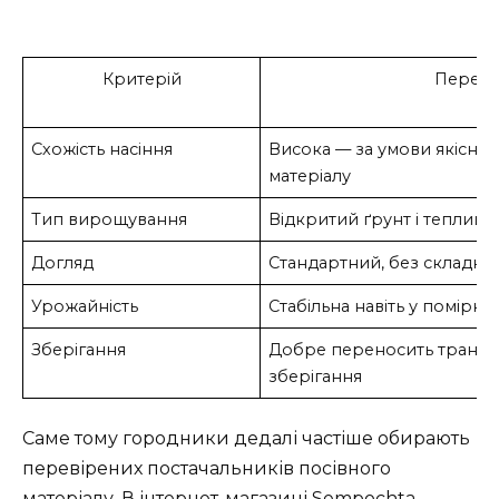
Критерій
Перева
Схожість насіння
Висока — за умови якісног
матеріалу
Тип вирощування
Відкритий ґрунт і теплиця
Догляд
Стандартний, без складн
Урожайність
Стабільна навіть у помірно
Зберігання
Добре переносить трансп
зберігання
Саме тому городники дедалі частіше обирають
перевірених постачальників посівного
матеріалу. В інтернет-магазині Sempochta