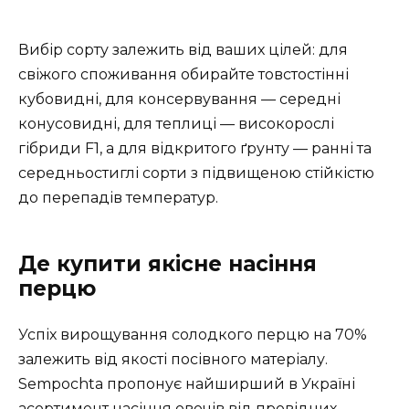
Вибір сорту залежить від ваших цілей: для
свіжого споживання обирайте товстостінні
кубовидні, для консервування — середні
конусовидні, для теплиці — високорослі
гібриди F1, а для відкритого ґрунту — ранні та
середньостиглі сорти з підвищеною стійкістю
до перепадів температур.
Де купити якісне насіння
перцю
Успіх вирощування солодкого перцю на 70%
залежить від якості посівного матеріалу.
Sempochta пропонує найширший в Україні
асортимент насіння овочів від провідних