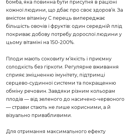
бомба, яка повинна бути присутня в раціоні
кожної людини, що дбає про своє здоров’я. За
вмістом вітаміну С перець випереджає
більшість овочів і фруктів: один середній плід
покриває добову потребу дорослої людини у
цьому вітаміні на 150-200%.
Плоди мають соковиту м’якість і приємну
солодкість без гіркоти. Регулярне вживання
сприяє зміцненню імунітету, підтримці
серцево-судинної системи та покращенню
обміну речовин. Завдяки різним кольорам
плодів — від зеленого до насичено-червоного
— страви стають не лише корисними, а й
візуально привабливими.
Для отримання максимального ефекту