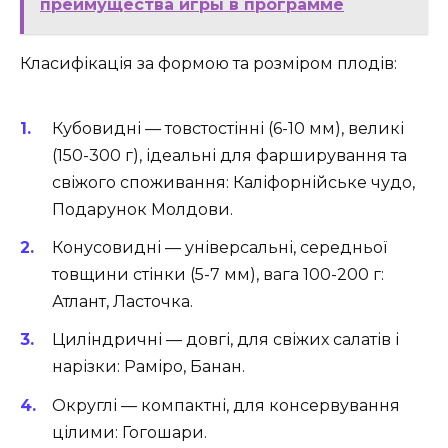
преимущества игры в программе
Класифікація за формою та розміром плодів:
Кубовидні — товстостінні (6-10 мм), великі
(150-300 г), ідеальні для фарширування та
свіжого споживання: Каліфорнійське чудо,
Подарунок Молдови.
Конусовидні — універсальні, середньої
товщини стінки (5-7 мм), вага 100-200 г:
Атлант, Ласточка.
Циліндричні — довгі, для свіжих салатів і
нарізки: Раміро, Банан.
Округлі — компактні, для консервування
цілими: Гогошари.