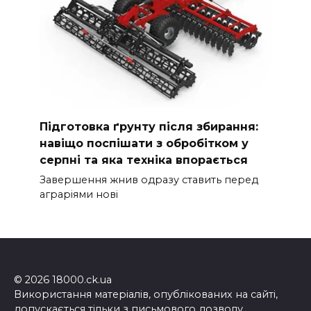
Підготовка ґрунту після збирання:
навіщо поспішати з обробітком у
серпні та яка техніка впорається
Завершення жнив одразу ставить перед
аграріями нові
© 2026 18000.ck.ua
Використання матеріалів, опублікованих на сайті,
допускається тільки з письмового дозволу